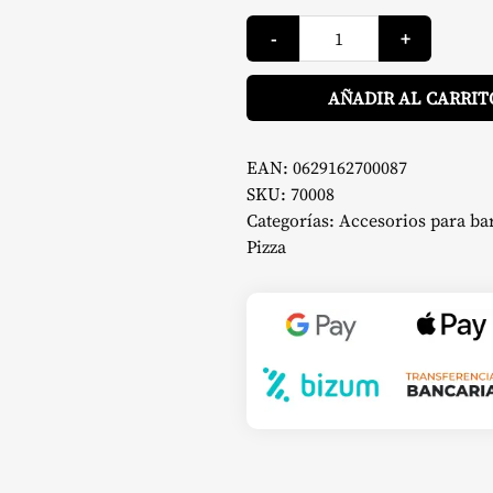
Piedra
-
+
Rectangular
Para
Hornear
51
AÑADIR AL CARRIT
x
34
cm
-
EAN:
0629162700087
Napoleon
SKU:
70008
cantidad
Categorías:
Accesorios para ba
Pizza