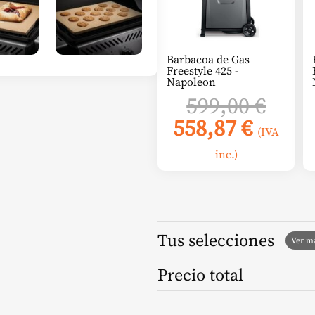
Barbacoa de Gas
Freestyle 425 -
Napoleon
El
599,00
€
El
prec
558,87
€
(IVA
preci
orig
inc.)
actual
era:
es:
599,0
558,87
Tus selecciones
Precio total