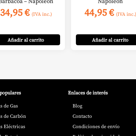
Barbacoa – Napoleon
Napoleon
34,95
€
44,95
€
(IVA inc.)
(IVA inc.
Añadir
al carrito
Añadir
al carrito
 populares
Enlaces de interés
s de Gas
Blog
s de Carbón
Contacto
s Eléctricas
Condiciones de envío