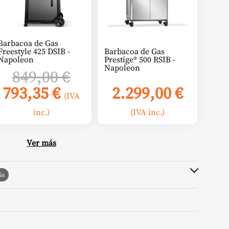
Barbacoa de Gas
Freestyle 425 DSIB -
Barbacoa de Gas
Napoleon
Prestige® 500 RSIB -
Napoleon
El
849,00
€
io
El
precio
793,35
€
2.299,00
€
(IVA
o
inal
precio
original
inc.)
(IVA inc.)
actual
era:
0 €.
es:
849,00 €.
Ver más
 €.
793,35 €.