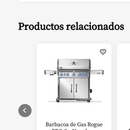
Productos relacionados
Este
producto
tiene
múltiples
variantes.
Las
opciones
se
pueden
elegir
en
Barbacoa de Gas Rogue
la