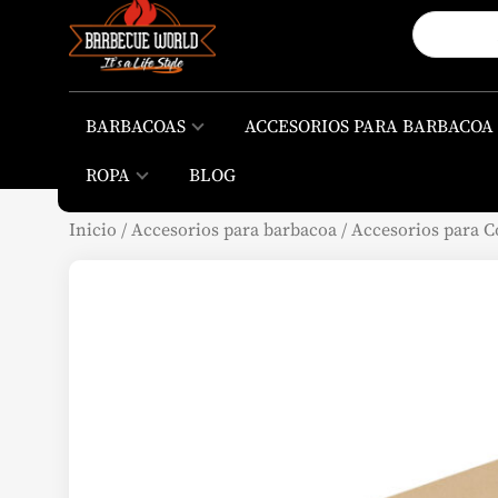
BARBACOAS
ACCESORIOS PARA BARBACOA
ROPA
BLOG
Inicio
/
Accesorios para barbacoa
/
Accesorios para C