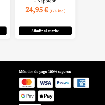
– Napoleon
24,95
€
)
(IVA inc.)
Añadir
al carrito
Métodos de pago 100% seguros