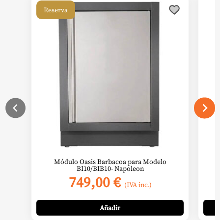
Reserva
Módulo Oasis Barbacoa para Modelo
W
BI10/BIB10- Napoleon
749,00
€
(IVA inc.)
Añadir