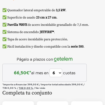
✅ Quemador lateral empotrable de
3,5 kW
.
✅ Superficie de asado
23 cm x 27 cm
.
✅
Parrilla WAVE
de acero inoxidable granallado de 7,5 mm.
✅ Sistema de encendido
JETFIRE™
.
✅ Tapa de acero inoxidable para protección.
✅ Fácil instalación y diseño compatible con la
serie 500
.
Págalo a plazos con
66,50
€*
al mes en
cuotas
*Importe a financiar
399,00 €
/
Importe total adeudado
399,00 €
/
TIN
0,00 %
/
TAE
0,00 %
/
Ver más
Completa tu conjunto