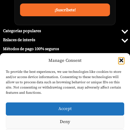
Categorías populares
Enlaces de interés
Métodos de pago 100% seguros
Manage Consent
To provide the best experiences, we use technologies like cookies to store
and/or access device information. Consenting to these technologies will
allow us to process data such as browsing behavior or unique IDs on this
site. Not consenting or withdrawing consent, may adversely affect certain
features and functions.
Accept
Deny
399,00
€
© 2026 Barbecue World ®.
(IVA inc.)
Quemador de Gas Serie 500 – Napoleon