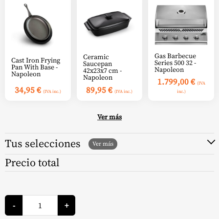
Gas Barbecue
Ceramic
Cast Iron Frying
Series 500 32 -
Saucepan
Pan With Base -
Napoleon
42x23x7 cm -
Napoleon
Napoleon
1.799,00
€
(IVA
34,95
€
89,95
€
(IVA inc.)
(IVA inc.)
inc.)
Ver más
Tus selecciones
Precio total
Quemador
de
-
+
Gas
Serie