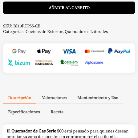
A
500
AÑADIR AL CARRITO
-
Napoleon
cantidad
SKU:
BI10RTPSS-CE
Categorías:
Cocinas de Exterior
,
Quemadores Laterales
Descripción
Valoraciones
Mantenimiento y Uso
Especificaciones
Receta
El
Quemador de Gas Serie 500
está pensado para quienes desean
ampliar su zona de cocción sin comprometer el estilo ni la