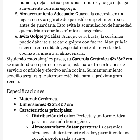
mancha, déjala actuar por unos minutos y luego enjuaga
suavemente con una esponja.
Almacenamiento Adecuado
: Guarda la cacerola en un
lugar seco y asegúrate de que esté completamente seca
antes de guardarla. Esto evita la acumulación de humedad
que podría afectar la cerámica a largo plazo.
Evita Golpes y Caídas
: Aunque es robusta, la cerámica
puede dañarse si se cae o golpea con fuerza. Manipula la
cacerola con cuidado, especialmente al moverla de la
cocina a la mesa o al almacenarla.
Siguiendo estos simples pasos, tu
Cacerola Cerámica 42x23x7 cm
se mantendrá en perfecto estado, lista para ofrecerte años de
servicio confiable y efectivo en la cocina. Su mantenimiento
sencillo asegura que siempre esté lista para la próxima gran
receta.
Especificaciones
Material:
Cerámica.
Dimensiones:
42 x 23 x 7 cm
Características principales:
Distribución del calor:
Perfecta y uniforme, ideal
para una cocción homogénea.
Almacenamiento de temperatura:
La cerámica
almacena eficientemente el calor, permitiendo una
cocción prolongada y suave.