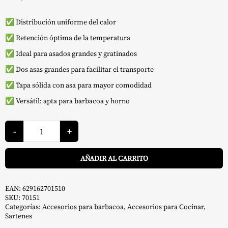
✅ Distribución uniforme del calor
✅ Retención óptima de la temperatura
✅ Ideal para asados grandes y gratinados
✅ Dos asas grandes para facilitar el transporte
✅ Tapa sólida con asa para mayor comodidad
✅ Versátil: apta para barbacoa y horno
Cacerola
Cerámica
-
+
42x23x7
cm
A
-
AÑADIR AL CARRITO
Napoleon
cantidad
EAN:
629162701510
SKU:
70151
Categorías:
Accesorios para barbacoa
,
Accesorios para Cocinar
,
Sartenes