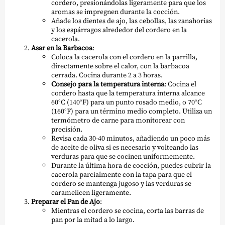
cordero, presionándolas ligeramente para que los
aromas se impregnen durante la cocción.
Añade los dientes de ajo, las cebollas, las zanahorias
y los espárragos alrededor del cordero en la
cacerola.
Asar en la Barbacoa
:
Coloca la cacerola con el cordero en la parrilla,
directamente sobre el calor, con la barbacoa
cerrada. Cocina durante 2 a 3 horas.
Consejo para la temperatura interna
: Cocina el
cordero hasta que la temperatura interna alcance
60°C (140°F) para un punto rosado medio, o 70°C
(160°F) para un término medio completo. Utiliza un
termómetro de carne para monitorear con
precisión.
Revisa cada 30-40 minutos, añadiendo un poco más
de aceite de oliva si es necesario y volteando las
verduras para que se cocinen uniformemente.
Durante la última hora de cocción, puedes cubrir la
cacerola parcialmente con la tapa para que el
cordero se mantenga jugoso y las verduras se
caramelicen ligeramente.
Preparar el Pan de Ajo
:
Mientras el cordero se cocina, corta las barras de
pan por la mitad a lo largo.