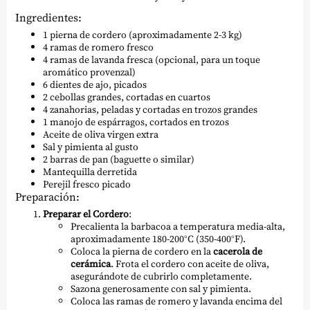
Ingredientes:
1 pierna de cordero (aproximadamente 2-3 kg)
4 ramas de romero fresco
4 ramas de lavanda fresca (opcional, para un toque
aromático provenzal)
6 dientes de ajo, picados
2 cebollas grandes, cortadas en cuartos
4 zanahorias, peladas y cortadas en trozos grandes
1 manojo de espárragos, cortados en trozos
Aceite de oliva virgen extra
Sal y pimienta al gusto
2 barras de pan (baguette o similar)
Mantequilla derretida
Perejil fresco picado
Preparación:
Preparar el Cordero
:
Precalienta la barbacoa a temperatura media-alta,
aproximadamente 180-200°C (350-400°F).
Coloca la pierna de cordero en la
cacerola de
cerámica
. Frota el cordero con aceite de oliva,
asegurándote de cubrirlo completamente.
Sazona generosamente con sal y pimienta.
Coloca las ramas de romero y lavanda encima del