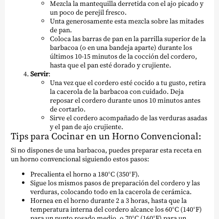
Mezcla la mantequilla derretida con el ajo picado y
un poco de perejil fresco.
Unta generosamente esta mezcla sobre las mitades
de pan.
Coloca las barras de pan en la parrilla superior de la
barbacoa (o en una bandeja aparte) durante los
últimos 10-15 minutos de la cocción del cordero,
hasta que el pan esté dorado y crujiente.
Servir
:
Una vez que el cordero esté cocido a tu gusto, retira
la cacerola de la barbacoa con cuidado. Deja
reposar el cordero durante unos 10 minutos antes
de cortarlo.
Sirve el cordero acompañado de las verduras asadas
y el pan de ajo crujiente.
Tips para Cocinar en un Horno Convencional:
Si no dispones de una barbacoa, puedes preparar esta receta en
un horno convencional siguiendo estos pasos:
Precalienta el horno a 180°C (350°F).
Sigue los mismos pasos de preparación del cordero y las
verduras, colocando todo en la cacerola de cerámica.
Hornea en el horno durante 2 a 3 horas, hasta que la
temperatura interna del cordero alcance los 60°C (140°F)
para un punto rosado medio, o 70°C (160°F) para un