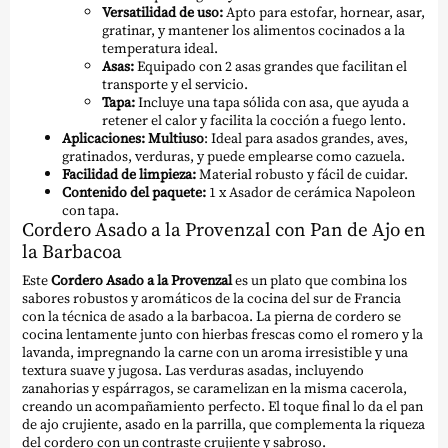
Versatilidad de uso:
Apto para estofar, hornear, asar,
gratinar, y mantener los alimentos cocinados a la
temperatura ideal.
Asas:
Equipado con 2 asas grandes que facilitan el
transporte y el servicio.
Tapa:
Incluye una tapa sólida con asa, que ayuda a
retener el calor y facilita la cocción a fuego lento.
Aplicaciones:
Multiuso
: Ideal para asados grandes, aves,
gratinados, verduras, y puede emplearse como cazuela.
Facilidad de limpieza:
Material robusto y fácil de cuidar.
Contenido del paquete:
1 x Asador de cerámica Napoleon
con tapa.
Cordero Asado a la Provenzal con Pan de Ajo en
la Barbacoa
Este
Cordero Asado a la Provenzal
es un plato que combina los
sabores robustos y aromáticos de la cocina del sur de Francia
con la técnica de asado a la barbacoa. La pierna de cordero se
cocina lentamente junto con hierbas frescas como el romero y la
lavanda, impregnando la carne con un aroma irresistible y una
textura suave y jugosa. Las verduras asadas, incluyendo
zanahorias y espárragos, se caramelizan en la misma cacerola,
creando un acompañamiento perfecto. El toque final lo da el pan
de ajo crujiente, asado en la parrilla, que complementa la riqueza
del cordero con un contraste crujiente y sabroso.