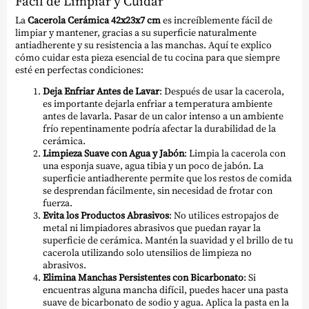
Fácil de Limpiar y Cuidar
La
Cacerola Cerámica 42x23x7 cm
es increíblemente fácil de
limpiar y mantener, gracias a su superficie naturalmente
antiadherente y su resistencia a las manchas. Aquí te explico
cómo cuidar esta pieza esencial de tu cocina para que siempre
esté en perfectas condiciones:
Deja Enfriar Antes de Lavar
: Después de usar la cacerola,
es importante dejarla enfriar a temperatura ambiente
antes de lavarla. Pasar de un calor intenso a un ambiente
frío repentinamente podría afectar la durabilidad de la
cerámica.
Limpieza Suave con Agua y Jabón
: Limpia la cacerola con
una esponja suave, agua tibia y un poco de jabón. La
superficie antiadherente permite que los restos de comida
se desprendan fácilmente, sin necesidad de frotar con
fuerza.
Evita los Productos Abrasivos
: No utilices estropajos de
metal ni limpiadores abrasivos que puedan rayar la
superficie de cerámica. Mantén la suavidad y el brillo de tu
cacerola utilizando solo utensilios de limpieza no
abrasivos.
Elimina Manchas Persistentes con Bicarbonato
: Si
encuentras alguna mancha difícil, puedes hacer una pasta
suave de bicarbonato de sodio y agua. Aplica la pasta en la