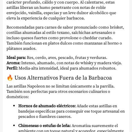
carácter profundo, cálido y con cuerpo. Al calentarse, estas
astillas liberan un humo penetrante con notas de roble
envejecido, vainilla, especias y un leve dulzor alcohólico que
eleva la experiencia de cualquier barbacoa.
Recomendadas para carnes de sabor pronunciado como brisket,
costillas ahumadas al estilo texano, salchichas artesanales o
incluso quesos fuertes como provolone o cheddar curado.
También funcionan en platos dulces como manzanas al horno o
plátanos asados.
Ideal para:
Res, cerdo, aves, pescado, frutas y verduras.
Aroma:
Intenso, ahumado, con notas de whisky y madera vieja.
Perfil:
Media-alta intensidad, ideal para ahumados robustos.
🔥
Usos Alternativos Fuera de la Barbacoa
Las astillas Napoleon no se limitan únicamente a la parrilla.
También son perfectas para otros escenarios culinarios o
domésticos:
Hornos de ahumado eléctricos:
Añade estas astillas en
bandejas específicas para conseguir ese toque artesanal en
pescados o fiambres caseros.
Chimeneas o estufas de leña:
Aromatiza suavemente el
ambiente con un toque natural y acogedor, especialmente