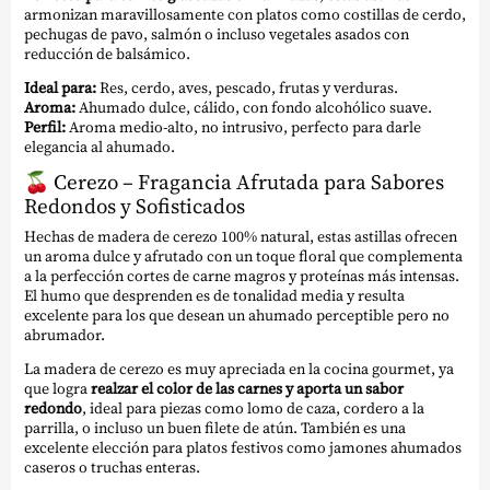
armonizan maravillosamente con platos como costillas de cerdo,
pechugas de pavo, salmón o incluso vegetales asados con
reducción de balsámico.
Ideal para:
Res, cerdo, aves, pescado, frutas y verduras.
Aroma:
Ahumado dulce, cálido, con fondo alcohólico suave.
Perfil:
Aroma medio-alto, no intrusivo, perfecto para darle
elegancia al ahumado.
🍒
Cerezo – Fragancia Afrutada para Sabores
Redondos y Sofisticados
Hechas de madera de cerezo 100% natural, estas astillas ofrecen
un aroma dulce y afrutado con un toque floral que complementa
a la perfección cortes de carne magros y proteínas más intensas.
El humo que desprenden es de tonalidad media y resulta
excelente para los que desean un ahumado perceptible pero no
abrumador.
La madera de cerezo es muy apreciada en la cocina gourmet, ya
que logra
realzar el color de las carnes y aporta un sabor
redondo
, ideal para piezas como lomo de caza, cordero a la
parrilla, o incluso un buen filete de atún. También es una
excelente elección para platos festivos como jamones ahumados
caseros o truchas enteras.