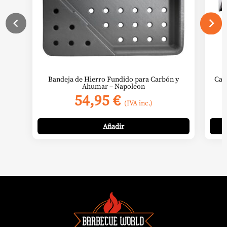
Bandeja de Hierro Fundido para Carbón y
Caj
Ahumar – Napoleon
54,95
€
(IVA inc.)
Añadir