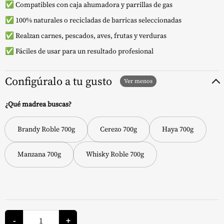
✅ Compatibles con caja ahumadora y parrillas de gas
✅ 100% naturales o recicladas de barricas seleccionadas
✅ Realzan carnes, pescados, aves, frutas y verduras
✅ Fáciles de usar para un resultado profesional
Configúralo a tu gusto
¿Qué madrea buscas?
Brandy Roble 700g
Cerezo 700g
Haya 700g
Manzana 700g
Whisky Roble 700g
Astillas
de
-
+