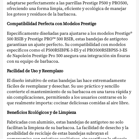
adaptarse perfectamente a las parrillas Prestige P500 y PRO500,
ofreciendo una forma limpia, eficiente y ecológica de manejar
los goteos y residuos de la barbacoa.
Compatibilidad Perfecta con Modelos Prestige
Específicamente diseñadas para ajustarse a los modelos Prestige®
500 RSIB y Prestige PRO™ 500 RSIB, estas bandejas de antigoteo
garantizan un ajuste perfecto. Su compatibilidad con modelos
específicos como el P500RSIBPK-3-ES y el PRO500RSIBPSS-3-ES
de Napoleón Prestige Pro 500 asegura una integración sin fisuras
con su equipo de barbacoa.
Facilidad de Uso y Reemplazo
El diseño intuitivo de estas bandejas las hace extremadamente
fáciles de reemplazar y desechar. Su uso práctico y sencillo
convierte el mantenimiento de su barbacoa en una tarea rápida y
sin complicaciones, permitiendo a los usuarios centrarse en lo
que realmente importa: cocinar deliciosas comidas al aire libre.
Beneficios Ecológicos y de Limpieza
Fabricadas con aluminio, estas bandejas de antigoteo no solo
facilitan la limpieza de su barbacoa. La facilidad de desecho y la
posibilidad de reciclaje de estas bandejas subrayan el
compromiso con prácticas ecológicas, sin sacrificar la eficacia