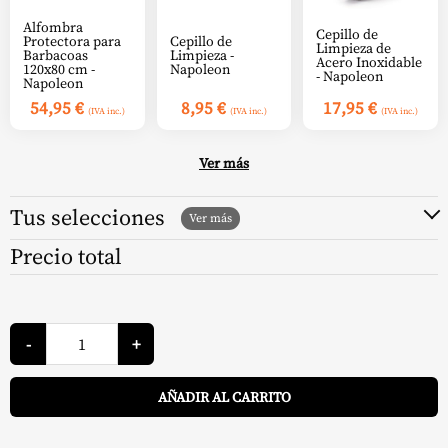
Alfombra
Cepillo de
Protectora para
Cepillo de
Limpieza de
Barbacoas
Limpieza -
Acero Inoxidable
120x80 cm -
Napoleon
- Napoleon
Napoleon
54,95
€
8,95
€
17,95
€
(IVA inc.)
(IVA inc.)
(IVA inc.)
Ver más
Tus selecciones
Precio total
Bandejas
de
-
+
Antigoteo
Prestige
A
Pro
AÑADIR AL CARRITO
500
-
Napoleon
cantidad