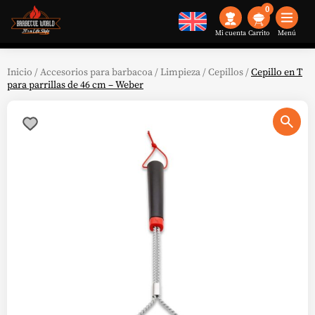
0
Mi cuenta
Menú
Inicio
/
Accesorios para barbacoa
/
Limpieza
/
Cepillos
/
Cepillo en T
para parrillas de 46 cm – Weber