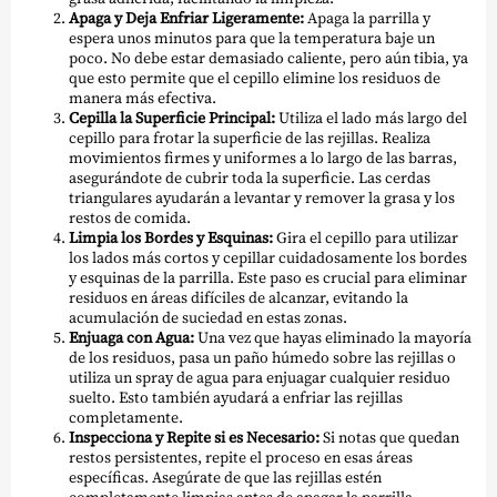
Apaga y Deja Enfriar Ligeramente:
Apaga la parrilla y
espera unos minutos para que la temperatura baje un
poco. No debe estar demasiado caliente, pero aún tibia, ya
que esto permite que el cepillo elimine los residuos de
manera más efectiva.
Cepilla la Superficie Principal:
Utiliza el lado más largo del
cepillo para frotar la superficie de las rejillas. Realiza
movimientos firmes y uniformes a lo largo de las barras,
asegurándote de cubrir toda la superficie. Las cerdas
triangulares ayudarán a levantar y remover la grasa y los
restos de comida.
Limpia los Bordes y Esquinas:
Gira el cepillo para utilizar
los lados más cortos y cepillar cuidadosamente los bordes
y esquinas de la parrilla. Este paso es crucial para eliminar
residuos en áreas difíciles de alcanzar, evitando la
acumulación de suciedad en estas zonas.
Enjuaga con Agua:
Una vez que hayas eliminado la mayoría
de los residuos, pasa un paño húmedo sobre las rejillas o
utiliza un spray de agua para enjuagar cualquier residuo
suelto. Esto también ayudará a enfriar las rejillas
completamente.
Inspecciona y Repite si es Necesario:
Si notas que quedan
restos persistentes, repite el proceso en esas áreas
específicas. Asegúrate de que las rejillas estén
completamente limpias antes de apagar la parrilla.