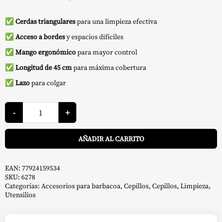
precio
precio
✅
Cerdas triangulares
para una limpieza efectiva
original
actual
✅
Acceso a bordes
y espacios difíciles
era:
es:
✅
Mango ergonómico
para mayor control
14,99 €.
13,49 €.
✅
Longitud de 45 cm
para máxima cobertura
✅
Lazo
para colgar
Cepillo
en
-
+
T
para
A
parrillas
AÑADIR AL CARRITO
de
46
cm
-
Weber
EAN:
77924159534
cantidad
SKU:
6278
Categorías:
Accesorios para barbacoa
,
Cepillos
,
Cepillos
,
Limpieza
,
Utensilios