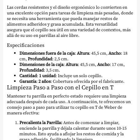
Las cerdas resistentes y el diseño ergonómico lo convierten en
una excelente opción para tareas de limpieza más pesadas, donde
se necesita una herramienta que pueda manejar restos de
alimentos adheridos y grasa acumulada. Esta versatilidad
asegura que el cepillo sea útil en una variedad de contextos, más
allá de su uso en parrillas al aire libre.
Especificaciones
Dimensiones fuera de la caja
:
Altura
: 45,5 cm,
Ancho
: 18
cm,
Profundidad
: 2,5 cm.
Dimensiones de la caja
:
Altura
: 45,5 cm,
Ancho
: 17 cm,
Profundidad
: 3,5 cm.
Cantidad
:
1 unidad
: Incluye un solo cepillo.
Garantía
:
2 años
: Cobertura ofrecida por el fabricante.
Limpieza Paso a Paso con el Cepillo en T
Mantener tu parrilla en perfecto estado requiere una limpieza
adecuada después de cada uso. A continuación, te ofrecemos un
consejo paso a paso para utilizar tu cepillo en T de Weber de
manera efectiva:
Precalienta la Parrilla:
Antes de comenzar a limpiar,
enciende la parrilla y déjala calentar durante unos 10-15
minutos. Esto ayuda a aflojar los restos de comida y la
grasa adherida, facilitando la limpieza.