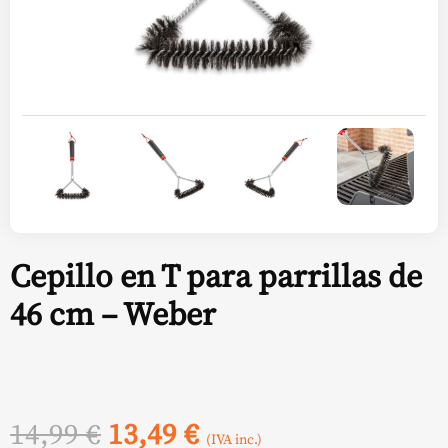
Cepillo en T para parrillas de
46 cm – Weber
El
El
14,99
€
13,49
€
(IVA inc.)