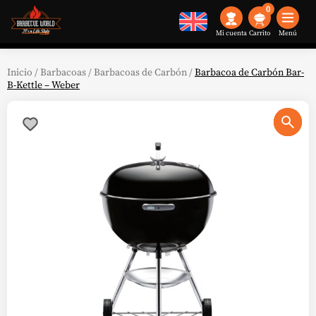
0
Mi cuenta
Menú
Inicio
/
Barbacoas
/
Barbacoas de Carbón
/
Barbacoa de Carbón Bar-
B-Kettle – Weber