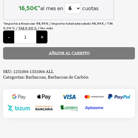
16,50
€*
al mes en
cuotas
*Importe a financiar
98,99 €
/
Importe total adeudado
98,99 €
/
TIN
0,00 %
/
TAE
0,00 %
/
Ver más
Barbacoa
de
-
+
Carbón
Bar-
B-
AÑADIR AL CARRITO
Kettle
-
Alternative:
Weber
cantidad
SKU:
1231004-1331004-ALL
Categorías:
Barbacoas
,
Barbacoas de Carbón