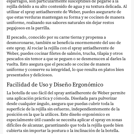
espárragos, son particularmente susceptibles de pegarse a la
rejilla debido a su alto contenido de agua y su textura delicada. Al
utilizar el spray antiadherente de Weber, puedes asegurarte de
que estas verduras mantengan su forma y se cocinen de manera
uniforme, realzando sus sabores naturales sin dejar restos
pegajosos en la parrilla.
El pescado, conocido por su carne tierna y propensa a
desmoronarse, también se beneficia enormemente del uso de
este spray. Al rociar la rejilla con el spray antiadherente de
Weber, puedes cocinar filetes de salmón, trucha, tilapia y otros
pescados sin temor a que se peguen o se desmenucen al darles la
vuelta. Esto asegura que el pescado se cocine de manera
uniforme y conserve su integridad, lo que resulta en platos bien
presentados y deliciosos.
Facilidad de Uso y Diseño Ergonómico
La botella de uso fácil del spray antiadherente de Weber permite
una aplicación práctica y cómoda. Diseñada para pulverizar
desde cualquier ángulo, asegura que puedas cubrir toda la
superficie de la rejilla sin esfuerzo, independientemente de la
posición en la que la utilices. Este diseño ergonómico es
especialmente útil cuando se necesita aplicar el spray en zonas
difíciles de alcanzar, garantizando que toda la rejilla quede bien
cubierta sin importar la postura o la inclinación de la botella.