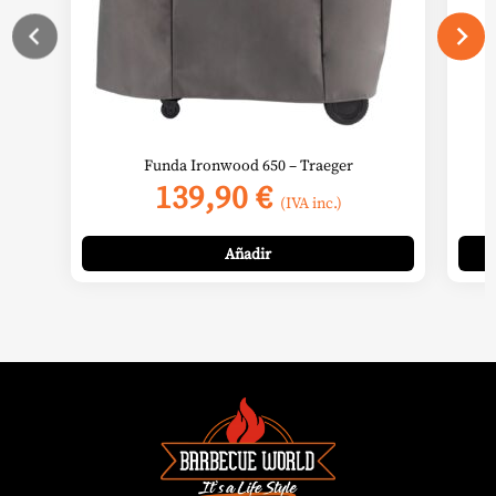
Funda Ironwood 650 – Traeger
139,90
€
(IVA inc.)
Añadir