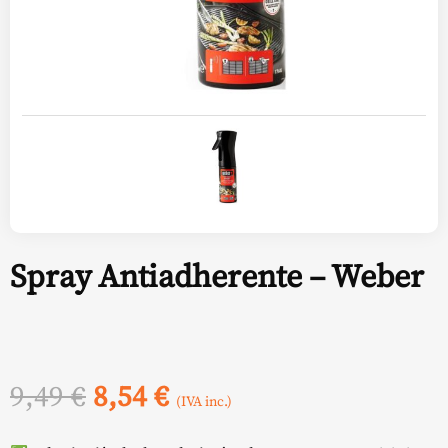
Spray Antiadherente – Weber
El
El
9,49
€
8,54
€
(IVA inc.)
precio
precio