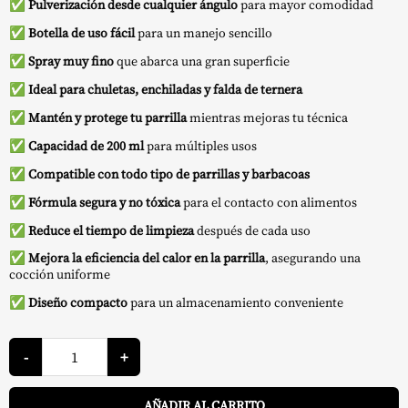
✅
Pulverización desde cualquier ángulo
para mayor comodidad
original
actual
✅
Botella de uso fácil
para un manejo sencillo
era:
es:
✅
Spray muy fino
que abarca una gran superficie
9,49 €.
8,54 €.
✅
Ideal para chuletas, enchiladas y falda de ternera
✅
Mantén y protege tu parrilla
mientras mejoras tu técnica
✅
Capacidad de 200 ml
para múltiples usos
✅
Compatible con todo tipo de parrillas y barbacoas
✅
Fórmula segura y no tóxica
para el contacto con alimentos
✅
Reduce el tiempo de limpieza
después de cada uso
✅
Mejora la eficiencia del calor en la parrilla
, asegurando una
cocción uniforme
✅
Diseño compacto
para un almacenamiento conveniente
Spray
Antiadherente
-
+
-
Weber
A
cantidad
AÑADIR AL CARRITO