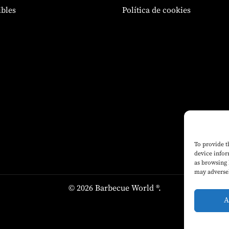
bles
Política de cookies
To provide t
device infor
as browsing 
may adversel
© 2026 Barbecue World ®.
A