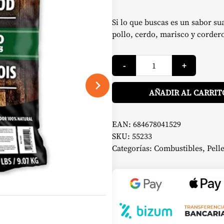
Si lo que buscas es un sabor s
pollo, cerdo, marisco y cordero.
Pellets
-
+
Mezcla
Manzano
9.07
kg
AÑADIR AL CARRIT
-
Pit
Boss
cantidad
EAN:
684678041529
SKU:
55233
Categorías:
Combustibles
,
Pelle