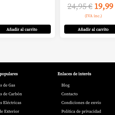
El
24,95
€
19,99
preci
(IVA inc.)
origi
era:
Añadir
al carrito
Añadir
al carrito
24,95 
 populares
Enlaces de interés
s de Gas
Blog
s de Carbón
Contacto
s Eléctricas
Condiciones de envío
de Exterior
Política de privacidad