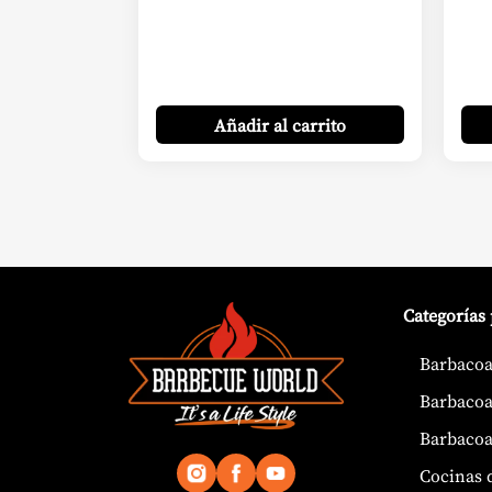
Añadir
al carrito
Categorías
Barbacoa
Barbacoa
Barbacoa
Cocinas 