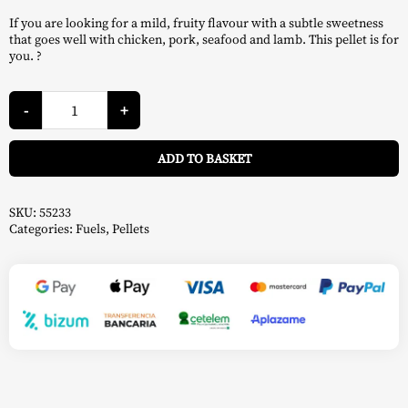
If you are looking for a mild, fruity flavour with a subtle sweetness
that goes well with chicken, pork, seafood and lamb. This pellet is for
you. ?
Apple
Mix
-
+
Pellets
9.07
A
kg
ADD TO BASKET
-
Pit
Boss
quantity
SKU:
55233
Categories:
Fuels
,
Pellets