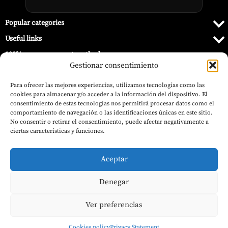
Popular categories
Useful links
100% secure payment methods
Gestionar consentimiento
Para ofrecer las mejores experiencias, utilizamos tecnologías como las
cookies para almacenar y/o acceder a la información del dispositivo. El
consentimiento de estas tecnologías nos permitirá procesar datos como el
comportamiento de navegación o las identificaciones únicas en este sitio.
No consentir o retirar el consentimiento, puede afectar negativamente a
ciertas características y funciones.
Aceptar
Denegar
21,99
€
© 2026 Barbecue World.
(VAT inc.)
Apple Mix Pellets 9.07 kg – Pit Boss
Add to basket
Ver preferencias
Cookies policy
Privacy Statement