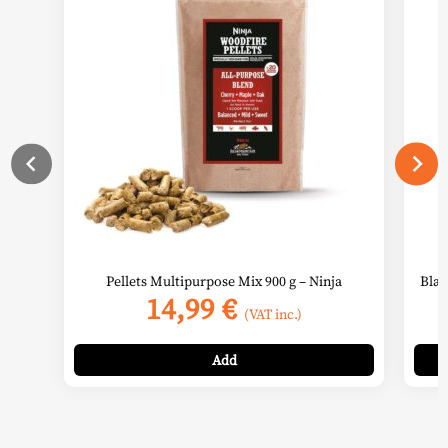
Pellets Multipurpose Mix 900 g – Ninja
Blac
14,99
€
(VAT inc.)
Add