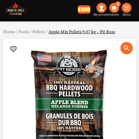
0
My account
Menu
Home
/
Fuels
/
Pellets
/
Apple Mix Pellets 9.07 kg – Pit Boss