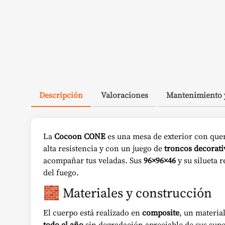
Descripción
Valoraciones
Mantenimiento 
La
Cocoon CONE
es una mesa de exterior con que
alta resistencia y con un juego de
troncos decorativ
acompañar tus veladas. Sus
96×96×46
y su silueta 
del fuego.
🧱 Materiales y construcción
El cuerpo está realizado en
composite
, un materia
todo el año
sin degradación apreciable de sus super