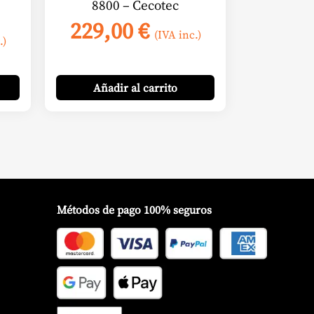
8800 – Cecotec
229,00
€
go
(IVA inc.)
.)
ios:
Añadir
al carrito
e
95 €
a
00 €
Métodos de pago 100% seguros