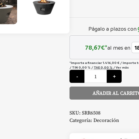
Págalo a plazos con
78,67
€*
al mes en
*Importe a financiar
1.416,00 €
/
Importe 
/
TIN
0,00 %
/
TAE
0,00 %
/
Ver más
Mesa
-
+
exterior
Cocoon
CONE
-
AÑADIR AL CARRIT
Happy
Cocooning
Alternative:
cantidad
SKU:
SRR6508
Categoría:
Decoración