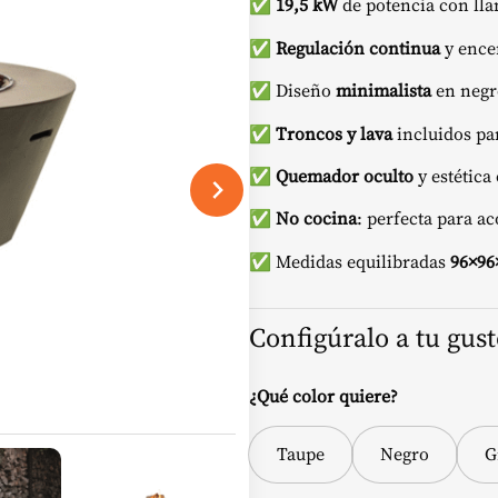
✅
19,5 kW
de potencia con ll
✅
Regulación continua
y ence
✅ Diseño
minimalista
en negro
✅
Troncos y lava
incluidos par
✅
Quemador oculto
y estética
✅
No cocina
: perfecta para 
✅ Medidas equilibradas
96×96
Configúralo a tu gus
¿Qué color quiere?
Taupe
Negro
G