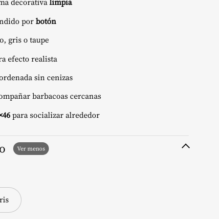
ama decorativa
limpia
ndido por
botón
, gris o taupe
a efecto realista
 ordenada sin cenizas
acompañar barbacoas cercanas
×46
para socializar alrededor
to
ris