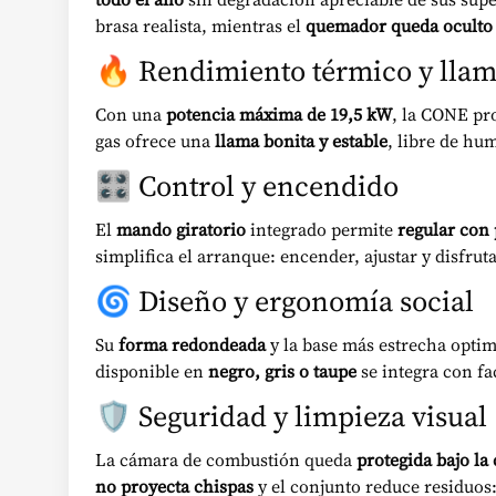
brasa realista, mientras el
quemador queda oculto
🔥 Rendimiento térmico y lla
Con una
potencia máxima de 19,5 kW
, la CONE pr
gas ofrece una
llama bonita y estable
, libre de hu
🎛️ Control y encendido
El
mando giratorio
integrado permite
regular con 
simplifica el arranque: encender, ajustar y disfrut
🌀 Diseño y ergonomía social
Su
forma redondeada
y la base más estrecha optim
disponible en
negro, gris o taupe
se integra con fa
🛡️ Seguridad y limpieza visual
La cámara de combustión queda
protegida bajo la
no proyecta chispas
y el conjunto reduce residuos: