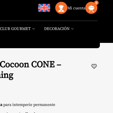
0
Mi cuenta
CLUB GOURMET
DECORACIÓN
r Cocoon CONE –
ing
ia
para intemperie permanente