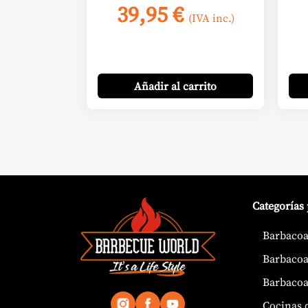
39,95
€
(IVA inc.)
Añadir
al carrito
Categorías
Barbacoa
Barbacoa
Barbacoa
Cocinas 