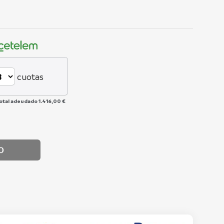
cuotas
total adeudado
1.416,00 €
O