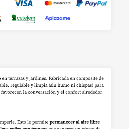
o
en terrazas y jardines. Fabricada en composite de
ble, regulable y limpia (sin humo ni chispas) para
 favorecen la conversación y el confort alrededor
emperie. Esto le permite
permanecer al aire libre
e
lava rojiza con troncos
que generan un efecto de