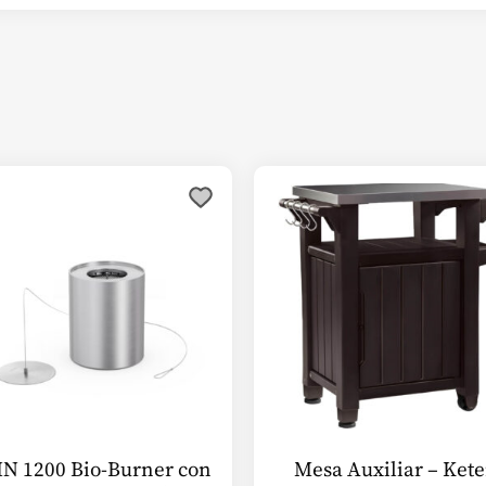
Este
producto
tiene
múltiples
variantes.
Las
opciones
se
pueden
elegir
en
IN 1200 Bio-Burner con
Mesa Auxiliar – Kete
la