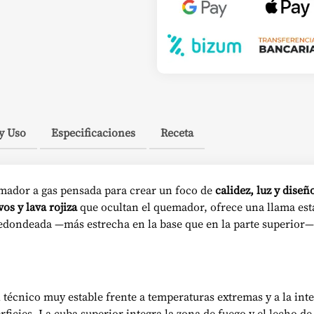
y Uso
Especificaciones
Receta
mador a gas pensada para crear un foco de
calidez, luz y diseñ
os y lava rojiza
que ocultan el quemador, ofrece una llama esta
redondeada —más estrecha en la base que en la parte superior—
l técnico muy estable frente a temperaturas extremas y a la int
ficies. La cuba superior integra la zona de fuego y el lecho d