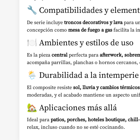
🔧 Compatibilidades y element
De serie incluye
troncos decorativos y lava
para un
concepción como
mesa de fuego a gas
facilita la 
🍽️ Ambientes y estilos de uso
Es la pieza
central
perfecta para
afterwork, sobrem
acompaña parrillas, planchas o hornos cercanos, e
🌦️ Durabilidad a la intemperie
El composite resiste
sol, lluvia y cambios térmicos
moderadas, y el acabado mantiene un aspecto un
🏡 Aplicaciones más allá
Ideal para
patios, porches, hoteles boutique, chill
relax, incluso cuando no se esté cocinando.