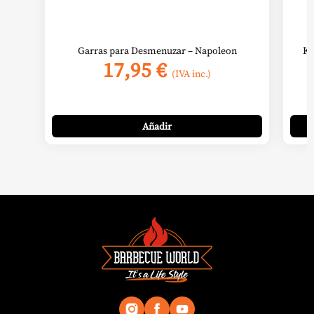
Garras para Desmenuzar – Napoleon
Ki
17,95
€
(IVA inc.)
Añadir