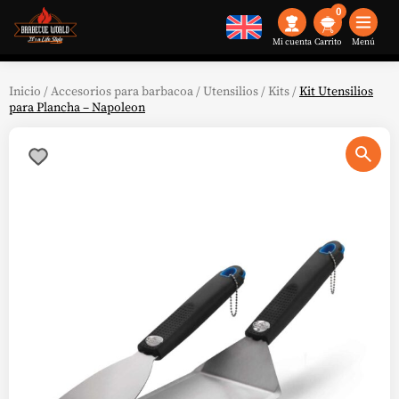
0
Mi cuenta
Menú
Inicio
/
Accesorios para barbacoa
/
Utensilios
/
Kits
/
Kit Utensilios
para Plancha – Napoleon