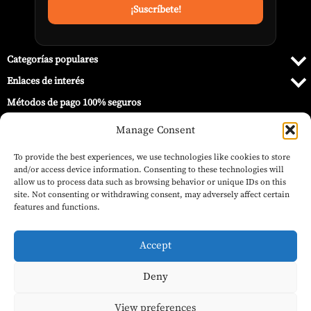
Categorías populares
Enlaces de interés
Métodos de pago 100% seguros
Manage Consent
To provide the best experiences, we use technologies like cookies to store
and/or access device information. Consenting to these technologies will
allow us to process data such as browsing behavior or unique IDs on this
site. Not consenting or withdrawing consent, may adversely affect certain
features and functions.
Accept
Deny
El
El
© 2026 Barbecue World ®.
47,99
€
43,19
€
(IVA inc.)
Juego de Utensilios Premium – Weber
precio
precio
Añadir al carrito
original
actual
View preferences