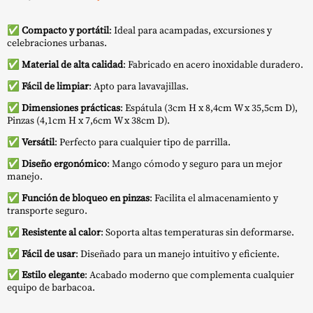
precio
precio
✅
Compacto y portátil
: Ideal para acampadas, excursiones y
original
actual
celebraciones urbanas.
era:
es:
✅
Material de alta calidad
: Fabricado en acero inoxidable duradero.
47,99 €.
43,19 €.
✅
Fácil de limpiar
: Apto para lavavajillas.
✅
Dimensiones prácticas
: Espátula (3cm H x 8,4cm W x 35,5cm D),
Pinzas (4,1cm H x 7,6cm W x 38cm D).
✅
Versátil
: Perfecto para cualquier tipo de parrilla.
✅
Diseño ergonómico
: Mango cómodo y seguro para un mejor
manejo.
✅
Función de bloqueo en pinzas
: Facilita el almacenamiento y
transporte seguro.
✅
Resistente al calor
: Soporta altas temperaturas sin deformarse.
✅
Fácil de usar
: Diseñado para un manejo intuitivo y eficiente.
✅
Estilo elegante
: Acabado moderno que complementa cualquier
equipo de barbacoa.