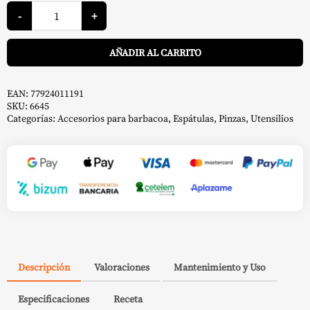
Juego
de
-
+
Utensilios
Premium
A
-
AÑADIR AL CARRITO
Weber
cantidad
EAN:
77924011191
SKU:
6645
Categorías:
Accesorios para barbacoa
,
Espátulas
,
Pinzas
,
Utensilios
Descripción
Valoraciones
Mantenimiento y Uso
Especificaciones
Receta