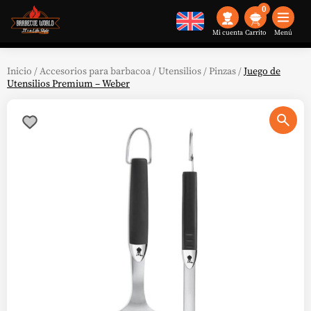
0
Mi cuenta
Menú
Inicio
/
Accesorios para barbacoa
/
Utensilios
/
Pinzas
/
Juego de
Utensilios Premium – Weber