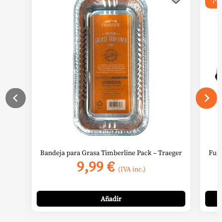
Bandeja para Grasa Timberline Pack – Traeger
Fun
9,99
€
(IVA inc.)
Añadir