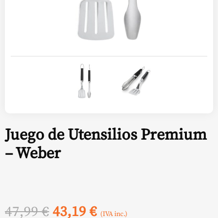
Juego de Utensilios Premium
– Weber
El
El
47,99
€
43,19
€
(IVA inc.)