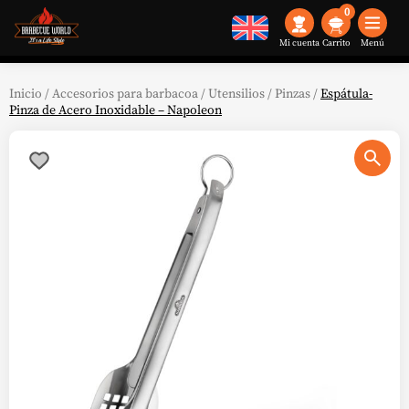
0
Mi cuenta
Menú
Inicio
/
Accesorios para barbacoa
/
Utensilios
/
Pinzas
/
Espátula-
Pinza de Acero Inoxidable – Napoleon