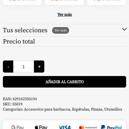
Ver más
Tus selecciones
Precio total
Espátula-
Pinza
-
+
de
Acero
A
Inoxidable
AÑADIR AL CARRITO
-
Napoleon
cantidad
EAN:
629162550194
SKU:
55019
Categorías:
Accesorios para barbacoa
,
Espátulas
,
Pinzas
,
Utensilios