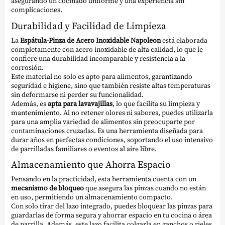
asegurando un cocinado uniforme y una experiencia sin
complicaciones.
Durabilidad y Facilidad de Limpieza
La
Espátula-Pinza de Acero Inoxidable Napoleon
está elaborada
completamente con acero inoxidable de alta calidad, lo que le
confiere una durabilidad incomparable y resistencia a la
corrosión.
Este material no solo es apto para alimentos, garantizando
seguridad e higiene, sino que también resiste altas temperaturas
sin deformarse ni perder su funcionalidad.
Además, es
apta para lavavajillas
, lo que facilita su limpieza y
mantenimiento. Al no retener olores ni sabores, puedes utilizarla
para una amplia variedad de alimentos sin preocuparte por
contaminaciones cruzadas. Es una herramienta diseñada para
durar años en perfectas condiciones, soportando el uso intensivo
de parrilladas familiares o eventos al aire libre.
Almacenamiento que Ahorra Espacio
Pensando en la practicidad, esta herramienta cuenta con un
mecanismo de bloqueo
que asegura las pinzas cuando no están
en uso, permitiendo un almacenamiento compacto.
Con solo tirar del lazo integrado, puedes bloquear las pinzas para
guardarlas de forma segura y ahorrar espacio en tu cocina o área
de parrilla. Además, este lazo facilita colgarla en ganchos o rieles,