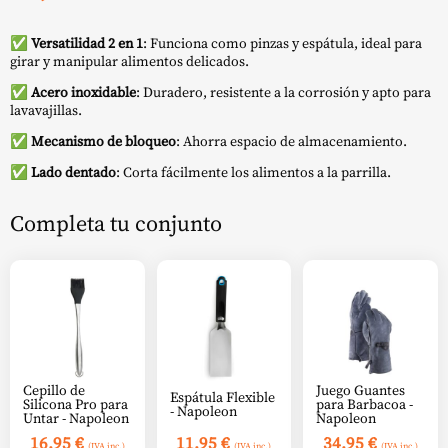
✅
Versatilidad 2 en 1
: Funciona como pinzas y espátula, ideal para
girar y manipular alimentos delicados.
✅
Acero inoxidable
: Duradero, resistente a la corrosión y apto para
lavavajillas.
✅
Mecanismo de bloqueo
: Ahorra espacio de almacenamiento.
✅
Lado dentado
: Corta fácilmente los alimentos a la parrilla.
Completa tu conjunto
Cepillo de
Juego Guantes
Espátula Flexible
Silicona Pro para
para Barbacoa -
- Napoleon
Untar - Napoleon
Napoleon
16,95
€
11,95
€
34,95
€
(IVA inc.)
(IVA inc.)
(IVA inc.)