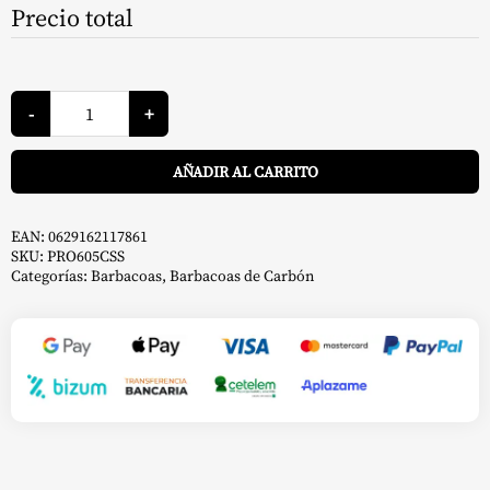
Precio total
Barbacoa
de
-
+
Carbón
PRO
A
605
AÑADIR AL CARRITO
-
Napoleon
cantidad
EAN:
0629162117861
SKU:
PRO605CSS
Categorías:
Barbacoas
,
Barbacoas de Carbón