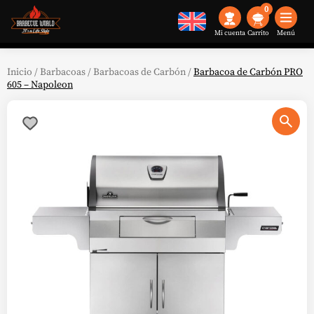
0
Mi cuenta
Menú
Inicio
/
Barbacoas
/
Barbacoas de Carbón
/
Barbacoa de Carbón PRO
605 – Napoleon