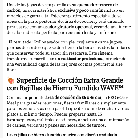
Una de las joyas de esta parrilla es su
quemador trasero de
carbón
, una característica
exclusiva y poco común
incluso en
modelos de gama alta. Este compartimento especializado se
ubica en la parte posterior del área de cocción y está diseñado
para usarse con un
asador giratorio opcional
, creando una fuente
de calor indirecta perfecta para cocción lenta y uniforme.
¿El resultado? Pollos asados con piel crujiente y carne jugosa,
piernas de cordero que se derriten en la boca o asados familiares
que conservan todo su sabor sin resecarse. Este sistema
transforma tu parrilla en un
rostizador profesional
, ofreciendo
una versatilidad digna de las mejores cocinas gourmet al aire
libre.
🍖
Superficie de Cocción Extra Grande
con Rejillas de Hierro Fundido WAVE™
Con una imponente
área de cocción de 86 x 46 cm
, la PRO 605 es
ideal para grandes reuniones, fiestas familiares o simplemente
para los entusiastas de la parrilla que disfrutan de cocinar varios
platos al mismo tiempo. Puedes preparar hasta 25
hamburguesas, múltiples costillares, o incluso una combinación
de carnes, verduras y panes sin necesidad de turnos.
Las
rejillas de hierro fundido macizo con diseño ondulado