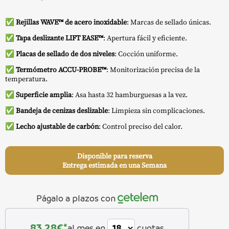
✅
Rejillas WAVE™ de acero inoxidable
: Marcas de sellado únicas.
✅
Tapa deslizante LIFT EASE™
: Apertura fácil y eficiente.
✅
Placas de sellado de dos niveles
: Cocción uniforme.
✅
Termómetro ACCU-PROBE™
: Monitorización precisa de la
temperatura.
✅
Superficie amplia
: Asa hasta 32 hamburguesas a la vez.
✅
Bandeja de cenizas deslizable
: Limpieza sin complicaciones.
✅
Lecho ajustable de carbón
: Control preciso del calor.
Disponible para reserva
Entrega estimada en una Semana
Págalo a plazos con
83,28
€*
al mes en
cuotas