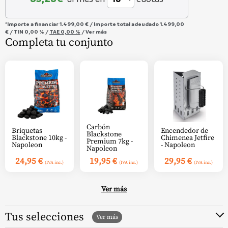
*Importe a financiar
1.499,00 €
/
Importe total adeudado
1.499,00
€
/
TIN
0,00 %
/
TAE
0,00 %
/
Ver más
Completa tu conjunto
Carbón
Briquetas
Encendedor de
Blackstone
Blackstone 10kg -
Chimenea Jetfire
Premium 7kg -
Napoleon
- Napoleon
Napoleon
24,95
€
19,95
€
29,95
€
(IVA inc.)
(IVA inc.)
(IVA inc.)
Ver más
Tus selecciones