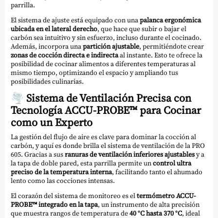
parrilla.
El sistema de ajuste está equipado con una
palanca ergonómica
ubicada en el lateral derecho
, que hace que subir o bajar el
carbón sea intuitivo y sin esfuerzo, incluso durante el cocinado.
Además, incorpora una
partición ajustable
, permitiéndote crear
zonas de cocción directa e indirecta
al instante. Esto te ofrece la
posibilidad de cocinar alimentos a diferentes temperaturas al
mismo tiempo, optimizando el espacio y ampliando tus
posibilidades culinarias.
🌪
Sistema de Ventilación Precisa con
Tecnología ACCU-PROBE™ para Cocinar
como un Experto
La gestión del flujo de aire es clave para dominar la cocción al
carbón, y aquí es donde brilla el sistema de ventilación de la PRO
605. Gracias a sus
ranuras de ventilación inferiores ajustables
y a
la tapa de doble pared, esta parrilla permite un
control ultra
preciso de la temperatura interna
, facilitando tanto el ahumado
lento como las cocciones intensas.
El corazón del sistema de monitoreo es el
termómetro ACCU-
PROBE™ integrado en la tapa
, un instrumento de alta precisión
que muestra rangos de temperatura de
40 °C hasta 370 °C
, ideal