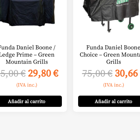
Funda Daniel Boone /
Funda Daniel Boon
Ledge Prime – Green
Choice – Green Mount
Mountain Grills
Grills
El
El
El
75,00
€
29,80
€
75,00
€
30,66
precio
precio
preci
(IVA inc.)
(IVA inc.)
original
actual
origi
era:
es:
era:
Añadir
al carrito
Añadir
al carrito
75,00 €.
29,80 €.
75,00 