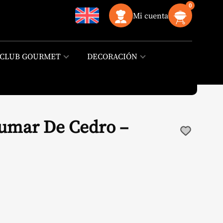
0
Mi cuenta
CLUB GOURMET
DECORACIÓN
umar De Cedro –