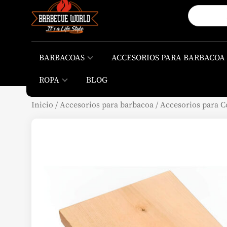
BARBACOAS
ACCESORIOS PARA BARBACOA
ROPA
BLOG
Inicio
/
Accesorios para barbacoa
/
Accesorios para C