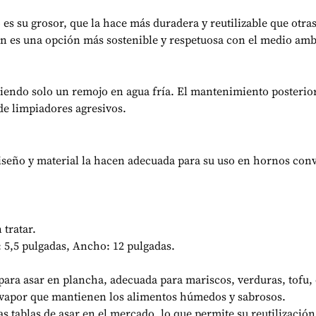
 es su grosor, que la hace más duradera y reutilizable que otra
én es una opción más sostenible y respetuosa con el medio amb
uiriendo solo un remojo en agua fría. El mantenimiento posterio
 de limpiadores agresivos.
u diseño y material la hacen adecuada para su uso en hornos co
 tratar.
: 5,5 pulgadas, Ancho: 12 pulgadas.
ara asar en plancha, adecuada para mariscos, verduras, tofu, c
vapor que mantienen los alimentos húmedos y sabrosos.
as tablas de asar en el mercado, lo que permite su reutilización