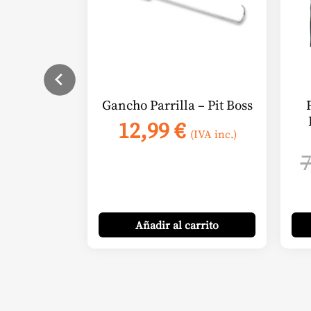
Gancho Parrilla – Pit Boss
12,99
€
(IVA inc.)
Añadir
al carrito