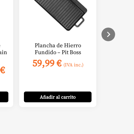
e
Plancha de Hierro
ain
Fundido – Pit Boss
59,99
€
(IVA inc.)
El
€
o
precio
nal
actual
es:
Añadir
al carrito
€.
30,66 €.