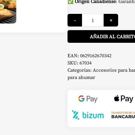
✅
Origen Canadiense
: Garantí
Tabla
-
+
Para
Ahumar
De
Cedro
AÑADIR AL CARRIT
-
Napoleon
cantidad
EAN:
0629162670342
SKU:
67034
Categorías:
Accesorios para ba
para ahumar