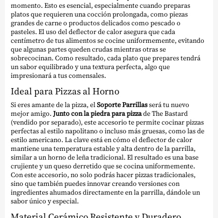
momento. Esto es esencial, especialmente cuando preparas
platos que requieren una cocción prolongada, como piezas
grandes de carne o productos delicados como pescado o
pasteles. El uso del deflector de calor asegura que cada
centímetro de tus alimentos se cocine uniformemente, evitando
que algunas partes queden crudas mientras otras se
sobrecocinan. Como resultado, cada plato que prepares tendrá
un sabor equilibrado y una textura perfecta, algo que
impresionará a tus comensales.
Ideal para Pizzas al Horno
Si eres amante de la pizza, el
Soporte Parrillas
será tu nuevo
mejor amigo.
Junto con la piedra para pizza
de The Bastard
(vendido por separado), este accesorio te permite cocinar pizzas
perfectas al estilo napolitano o incluso más gruesas, como las de
estilo americano. La clave está en cómo el deflector de calor
mantiene una temperatura estable y alta dentro de la parrilla,
similar a un horno de leña tradicional. El resultado es una base
crujiente y un queso derretido que se cocina uniformemente.
Con este accesorio, no solo podrás hacer pizzas tradicionales,
sino que también puedes innovar creando versiones con
ingredientes ahumados directamente en la parrilla, dándole un
sabor único y especial.
Material Cerámico Resistente y Duradero