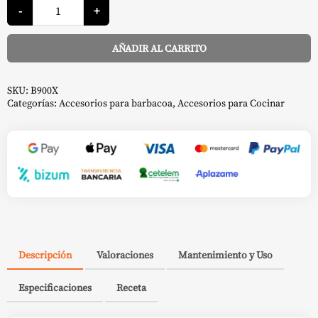
Parrillas
-
+
-
The
Bastard
AÑADIR AL CARRITO
cantidad
Alternative:
SKU:
B900X
Categorías:
Accesorios para barbacoa
,
Accesorios para Cocinar
Descripción
Valoraciones
Mantenimiento y Uso
Especificaciones
Receta