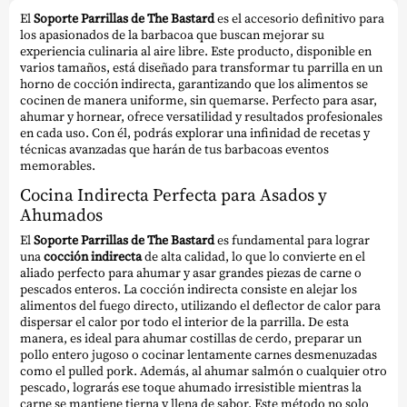
El
Soporte Parrillas de The Bastard
es el accesorio definitivo para
los apasionados de la barbacoa que buscan mejorar su
experiencia culinaria al aire libre. Este producto, disponible en
varios tamaños, está diseñado para transformar tu parrilla en un
horno de cocción indirecta, garantizando que los alimentos se
cocinen de manera uniforme, sin quemarse. Perfecto para asar,
ahumar y hornear, ofrece versatilidad y resultados profesionales
en cada uso. Con él, podrás explorar una infinidad de recetas y
técnicas avanzadas que harán de tus barbacoas eventos
memorables.
Cocina Indirecta Perfecta para Asados y
Ahumados
El
Soporte Parrillas de The Bastard
es fundamental para lograr
una
cocción indirecta
de alta calidad, lo que lo convierte en el
aliado perfecto para ahumar y asar grandes piezas de carne o
pescados enteros. La cocción indirecta consiste en alejar los
alimentos del fuego directo, utilizando el deflector de calor para
dispersar el calor por todo el interior de la parrilla. De esta
manera, es ideal para ahumar costillas de cerdo, preparar un
pollo entero jugoso o cocinar lentamente carnes desmenuzadas
como el pulled pork. Además, al ahumar salmón o cualquier otro
pescado, lograrás ese toque ahumado irresistible mientras la
carne se mantiene tierna y llena de sabor. Este método no solo