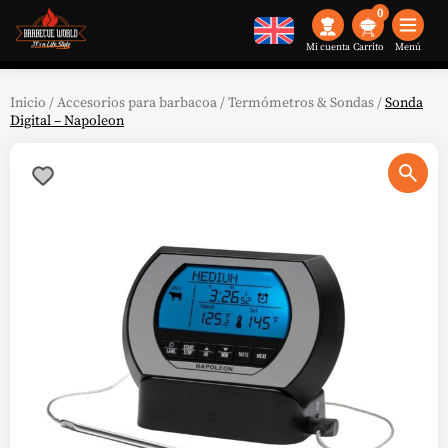
0
Mi cuenta
Menú
Inicio
/
Accesorios para barbacoa
/
Termómetros & Sondas
/
Sonda
Digital – Napoleon