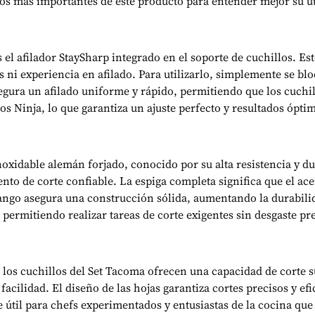
os más importantes de este producto para entender mejor su uti
el afilador StaySharp integrado en el soporte de cuchillos. Este 
ni experiencia en afilado. Para utilizarlo, simplemente se bloq
gura un afilado uniforme y rápido, permitiendo que los cuchill
os Ninja, lo que garantiza un ajuste perfecto y resultados ópti
noxidable alemán forjado, conocido por su alta resistencia y d
iento de corte confiable. La espiga completa significa que el 
mango asegura una construcción sólida, aumentando la durabilid
, permitiendo realizar tareas de corte exigentes sin desgaste p
, los cuchillos del Set Tacoma ofrecen una capacidad de corte s
facilidad. El diseño de las hojas garantiza cortes precisos y ef
e útil para chefs experimentados y entusiastas de la cocina qu