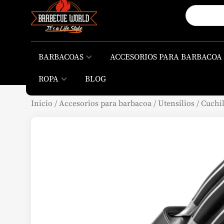
BARBACOAS
ACCESORIOS PARA BARBACOA
ROPA
BLOG
Inicio
/
Accesorios para barbacoa
/
Utensilios
/
Cuchil