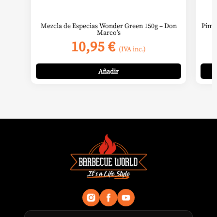
Mezcla de Especias Wonder Green 150g – Don
Pimi
Marco’s
10,95
€
(IVA inc.)
Añadir