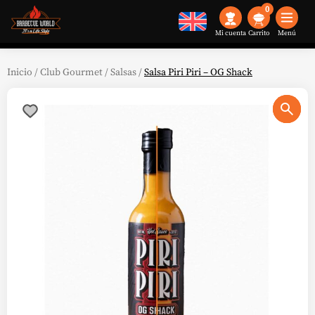
0
Mi cuenta
Menú
Inicio
/
Club Gourmet
/
Salsas
/
Salsa Piri Piri – OG Shack