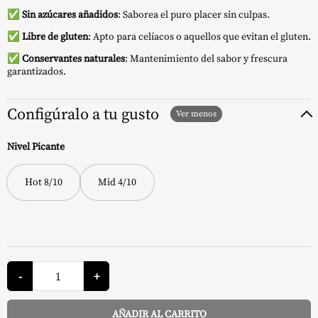
✅
Sin azúcares añadidos
: Saborea el puro placer sin culpas.
✅
Libre de gluten
: Apto para celíacos o aquellos que evitan el gluten.
✅
Conservantes naturales
: Mantenimiento del sabor y frescura
garantizados.
Configúralo a tu gusto
Nivel Picante
Hot 8/10
Mid 4/10
Salsa
Piri
-
+
Piri
-
OG
AÑADIR AL CARRITO
Shack