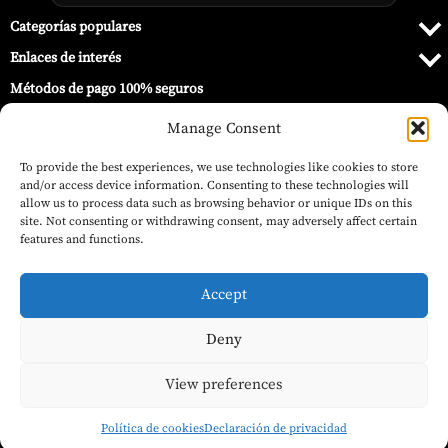
Categorías populares
Enlaces de interés
Métodos de pago 100% seguros
Manage Consent
To provide the best experiences, we use technologies like cookies to store
and/or access device information. Consenting to these technologies will
allow us to process data such as browsing behavior or unique IDs on this
site. Not consenting or withdrawing consent, may adversely affect certain
features and functions.
Accept
Deny
El
El
119,00
€
49,17
€
© 2026 Barbecue World ®.
Rustidor para Ledge – Green Mountain
(IVA inc.)
precio
precio
Grills
Añadir al carrito
original
actual
View preferences
era:
es:
119,00 €.
49,17 €.
Política de cookies
Declaración de privacidad