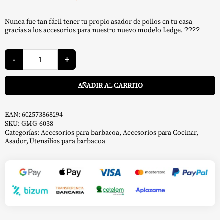
precio
precio
Nunca fue tan fácil tener tu propio asador de pollos en tu casa,
original
actual
gracias a los accesorios para nuestro nuevo modelo Ledge.
????
era:
es:
Rustidor
119,00 €.
49,17 €.
para
-
+
Ledge
-
A
Green
AÑADIR AL CARRITO
Mountain
Grills
cantidad
EAN:
602573868294
SKU:
GMG-6038
Categorías:
Accesorios para barbacoa
,
Accesorios para Cocinar
,
Asador
,
Utensilios para barbacoa