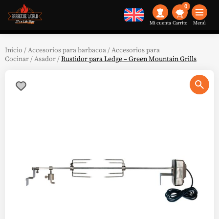
0
Mi cuenta
Menú
Inicio
/
Accesorios para barbacoa
/
Accesorios para
Cocinar
/
Asador
/
Rustidor para Ledge – Green Mountain Grills