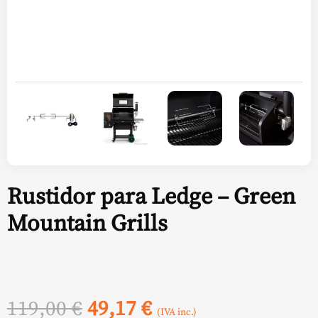
Rustidor para Ledge – Green
Mountain Grills
El
El
119,00
€
49,17
€
(IVA inc.)