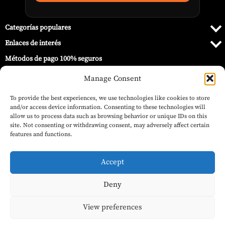
Categorías populares
Enlaces de interés
Métodos de pago 100% seguros
Manage Consent
To provide the best experiences, we use technologies like cookies to store
and/or access device information. Consenting to these technologies will
allow us to process data such as browsing behavior or unique IDs on this
site. Not consenting or withdrawing consent, may adversely affect certain
features and functions.
Accept
Deny
© 2026 Barbecue World ®.
Plancha en Media Luna de Hierro Fundido
Reversible – Kamado Joe
Añadir al carrito
View preferences