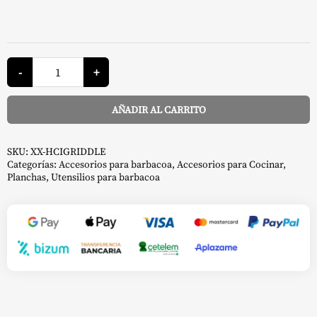
Plancha
en
-
+
Media
Luna
de
AÑADIR AL CARRITO
Hierro
Fundido
Alternative:
Reversible
-
Kamado
SKU:
XX-HCIGRIDDLE
Joe
Categorías:
Accesorios para barbacoa
,
Accesorios para Cocinar
,
cantidad
Planchas
,
Utensilios para barbacoa