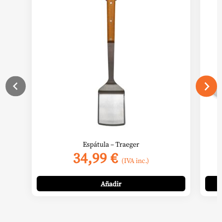
Espátula – Traeger
34,99
€
(IVA inc.)
Añadir