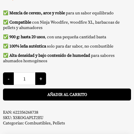
✅
Mezcla de cerezo, arce y roble
para un sabor equilibrado
✅
Compatible
con Ninja Woodfire, woodfire XL, barbacoas de
pellets y ahumadores
✅
900 g: hasta 20 usos
, con una pequeña cantidad basta
✅
100% leña auténtica
solo para dar sabor, no combustible
✅
Alta densidad y bajo contenido de humedad
para sabores
ahumados homogéneos
Pellets
Mezcla
-
+
Multiusos
900
A
g
AÑADIR AL CARRITO
-
Ninja
cantidad
EAN:
622356268738
SKU:
XSKOGAPLT2EU
Categorías:
Combustibles
,
Pellets