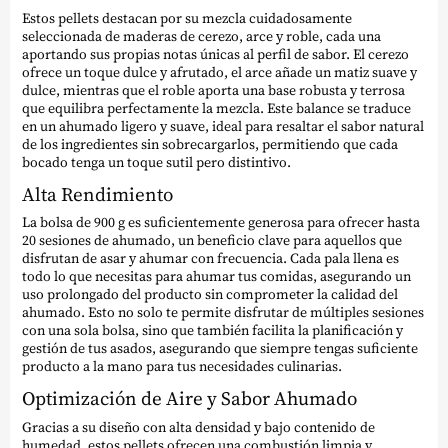
Estos pellets destacan por su mezcla cuidadosamente
seleccionada de maderas de cerezo, arce y roble, cada una
aportando sus propias notas únicas al perfil de sabor. El cerezo
ofrece un toque dulce y afrutado, el arce añade un matiz suave y
dulce, mientras que el roble aporta una base robusta y terrosa
que equilibra perfectamente la mezcla. Este balance se traduce
en un ahumado ligero y suave, ideal para resaltar el sabor natural
de los ingredientes sin sobrecargarlos, permitiendo que cada
bocado tenga un toque sutil pero distintivo.
Alta Rendimiento
La bolsa de 900 g es suficientemente generosa para ofrecer hasta
20 sesiones de ahumado, un beneficio clave para aquellos que
disfrutan de asar y ahumar con frecuencia. Cada pala llena es
todo lo que necesitas para ahumar tus comidas, asegurando un
uso prolongado del producto sin comprometer la calidad del
ahumado. Esto no solo te permite disfrutar de múltiples sesiones
con una sola bolsa, sino que también facilita la planificación y
gestión de tus asados, asegurando que siempre tengas suficiente
producto a la mano para tus necesidades culinarias.
Optimización de Aire y Sabor Ahumado
Gracias a su diseño con alta densidad y bajo contenido de
humedad, estos pellets ofrecen una combustión limpia y