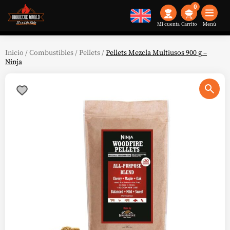
0
Mi cuenta
Menú
Inicio
/
Combustibles
/
Pellets
/
Pellets Mezcla Multiusos 900 g –
Ninja