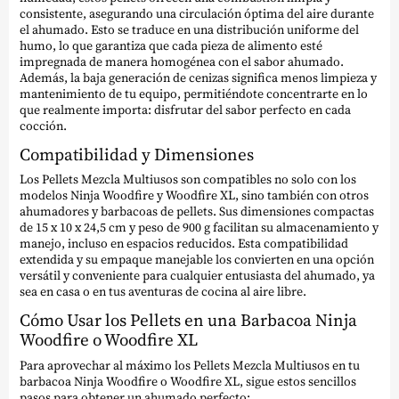
consistente, asegurando una circulación óptima del aire durante
el ahumado. Esto se traduce en una distribución uniforme del
humo, lo que garantiza que cada pieza de alimento esté
impregnada de manera homogénea con el sabor ahumado.
Además, la baja generación de cenizas significa menos limpieza y
mantenimiento de tu equipo, permitiéndote concentrarte en lo
que realmente importa: disfrutar del sabor perfecto en cada
cocción.
Compatibilidad y Dimensiones
Los Pellets Mezcla Multiusos son compatibles no solo con los
modelos Ninja Woodfire y Woodfire XL, sino también con otros
ahumadores y barbacoas de pellets. Sus dimensiones compactas
de 15 x 10 x 24,5 cm y peso de 900 g facilitan su almacenamiento y
manejo, incluso en espacios reducidos. Esta compatibilidad
extendida y su empaque manejable los convierten en una opción
versátil y conveniente para cualquier entusiasta del ahumado, ya
sea en casa o en tus aventuras de cocina al aire libre.
Cómo Usar los Pellets en una Barbacoa Ninja
Woodfire o Woodfire XL
Para aprovechar al máximo los Pellets Mezcla Multiusos en tu
barbacoa Ninja Woodfire o Woodfire XL, sigue estos sencillos
pasos para obtener un ahumado perfecto: