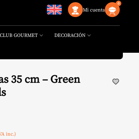
0
Mi cuenta
CLUB GOURMET
DECORACIÓN
zas 35 cm – Green
ls
l
VA inc.)