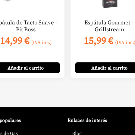
pátula de Tacto Suave –
Espátula Gourmet –
Pit Boss
Grillstream
14,99
€
15,99
€
(IVA inc.)
(IVA inc.
Añadir
al carrito
Añadir
al carrito
 populares
Enlaces de interés
s de Gas
Blog