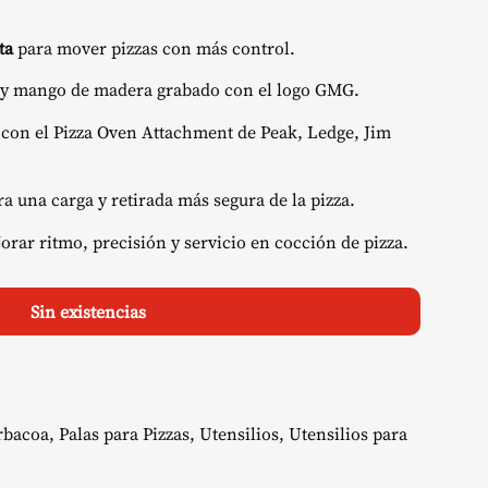
recio
ta
para mover pizzas con más control.
ctual
 y mango de madera grabado con el logo GMG.
s:
con el Pizza Oven Attachment de Peak, Ledge, Jim
6,08 €.
 una carga y retirada más segura de la pizza.
rar ritmo, precisión y servicio en cocción de pizza.
Sin existencias
rbacoa
,
Palas para Pizzas
,
Utensilios
,
Utensilios para