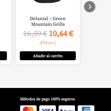
Delantal – Green
Mountain Grills
El
El
16,59
€
10,64
€
)
precio
precio
(IVA inc.)
original
actual
era:
es:
Añadir
al carrito
16,59 €.
10,64 €.
Métodos de pago 100% seguros