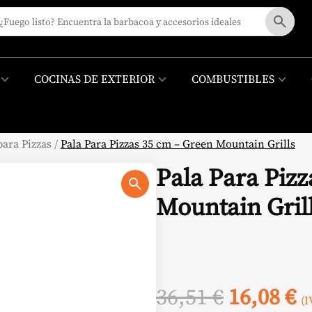
COCINAS DE EXTERIOR
COMBUSTIBLES
para Pizzas
/
Pala Para Pizzas 35 cm – Green Mountain Grills
Pala Para Piz
Mountain Gril
El
E
36,51
€
16,08
€
(I