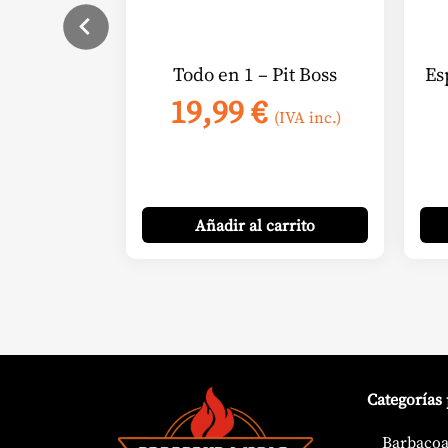
Todo en 1 – Pit Boss
Es
19,99
€
(IVA inc.)
Añadir
al carrito
Categorías
Barbacoa