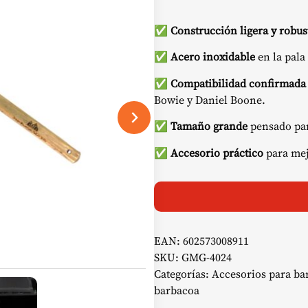
precio
p
✅
Construcción ligera y robus
original
a
✅
Acero inoxidable
en la pala
era:
e
✅
Compatibilidad confirmada
Bowie y Daniel Boone.
36,51 €.
1
✅
Tamaño grande
pensado para
✅
Accesorio práctico
para mejo
EAN:
602573008911
SKU:
GMG-4024
Categorías:
Accesorios para ba
barbacoa