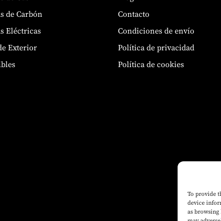
s de Carbón
Contacto
s Eléctricas
Condiciones de envío
de Exterior
Política de privacidad
bles
Política de cookies
To provide t
device infor
as browsing 
may adversel