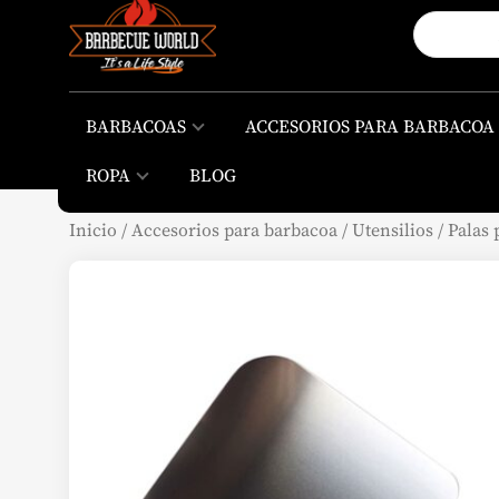
BARBACOAS
ACCESORIOS PARA BARBACOA
ROPA
BLOG
Inicio
/
Accesorios para barbacoa
/
Utensilios
/
Palas 