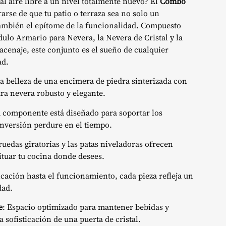
al aire libre a un nivel totalmente nuevo? El
Combo
arse de que tu patio o terraza sea no solo un
 también el epítome de la funcionalidad. Compuesto
ódulo Armario para Nevera, la Nevera de Cristal y la
cenaje, este conjunto es el sueño de cualquier
ad.
a belleza de una encimera de piedra sinterizada con
ra nevera robusto y elegante.
a componente está diseñado para soportar los
nversión perdure en el tiempo.
 ruedas giratorias y las patas niveladoras ofrecen
situar tu cocina donde desees.
icación hasta el funcionamiento, cada pieza refleja un
dad.
e
: Espacio optimizado para mantener bebidas y
 sofisticación de una puerta de cristal.