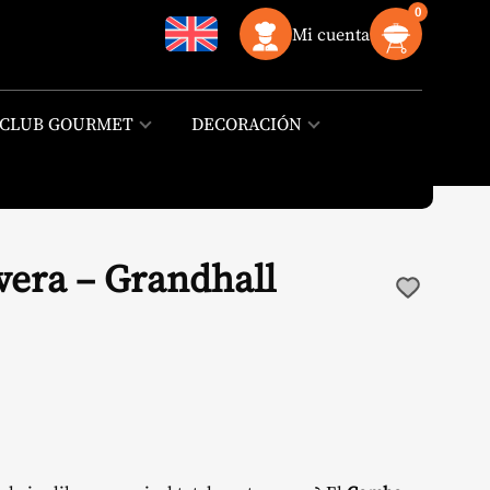
0
Mi cuenta
CLUB GOURMET
DECORACIÓN
era – Grandhall