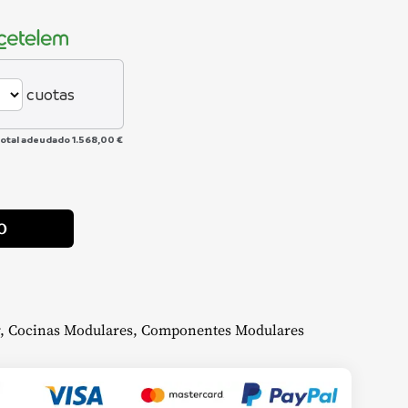
cuotas
total adeudado
1.568,00 €
Alternative:
O
,
Cocinas Modulares
,
Componentes Modulares