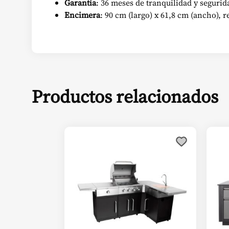
Garantía
: 36 meses de tranquilidad y segurid
Encimera
: 90 cm (largo) x 61,8 cm (ancho), 
Productos relacionados
Est
pro
tien
múl
vari
Las
opc
se