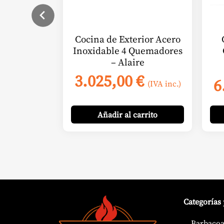
pue
eleg
en
Cocina de Exterior Acero
la
Inoxidable 4 Quemadores
pág
– Alaire
de
3.025,00
€
6
pro
(IVA inc.)
Añadir
al carrito
Categorías
Barbacoa