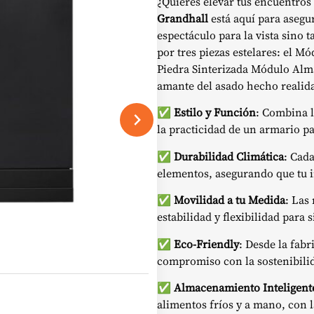
¿Quieres elevar tus encuentros 
Grandhall
está aquí para asegur
espectáculo para la vista sino
por tres piezas estelares: el M
Piedra Sinterizada Módulo Alma
amante del asado hecho realid
✅
Estilo y Función
: Combina l
la practicidad de un armario pa
✅
Durabilidad Climática
: Cad
elementos, asegurando que tu i
✅
Movilidad a tu Medida
: Las
estabilidad y flexibilidad para 
✅
Eco-Friendly
: Desde la fabr
compromiso con la sostenibili
✅
Almacenamiento Inteligent
alimentos fríos y a mano, con la