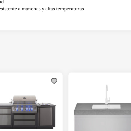
ad
resistente a manchas y altas temperaturas
e
ducto
e
tiples
antes.
iones