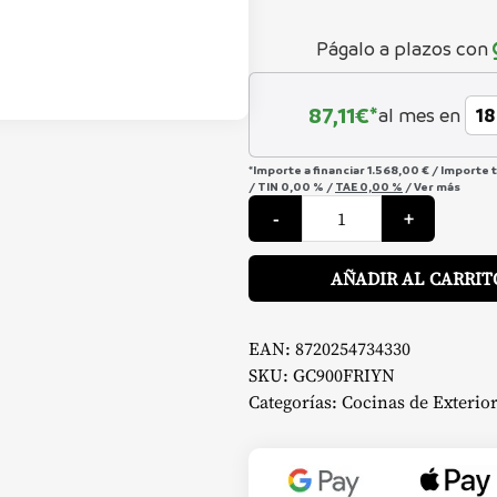
Págalo a plazos con
87,11
€*
al mes en
*Importe a financiar
1.568,00 €
/
Importe 
/
TIN
0,00 %
/
TAE
0,00 %
/
Ver más
Módulo
-
+
de
Nevera
-
Grandhall
AÑADIR AL CARRIT
cantidad
EAN:
8720254734330
SKU:
GC900FRIYN
Categorías:
Cocinas de Exterior