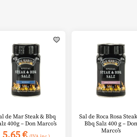
al de Mar Steak & Bbq
Sal de Roca Rosa Stea
alz 400g – Don Marco’s
Bbq Salz 400 g – Do
Marco’s
5,65
€
(IVA inc.)