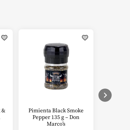
k &
Pimienta Black Smoke
n
Pepper 135 g – Don
Marco’s