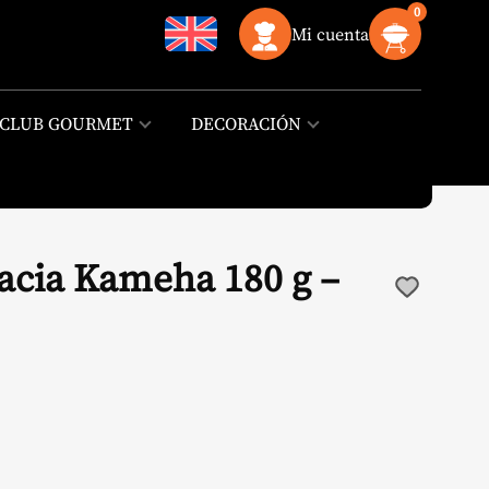
0
Mi cuenta
CLUB GOURMET
DECORACIÓN
acia Kameha 180 g –