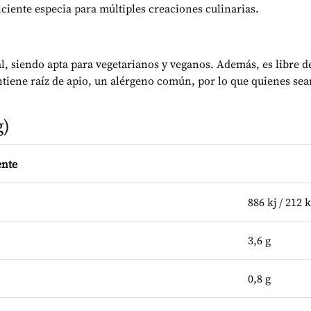
iciente especia para múltiples creaciones culinarias.
 siendo apta para vegetarianos y veganos. Además, es libre de
tiene raíz de apio, un alérgeno común, por lo que quienes sea
g)
ente
886 kj / 212 
3,6 g
0,8 g