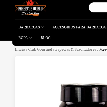
BARBACOAS
ACCESORIOS PARA BARBACOA
ROPA
BLOG
Inicio
/
Club Gourmet
/
Especias & Sazonadores
/
Mezc