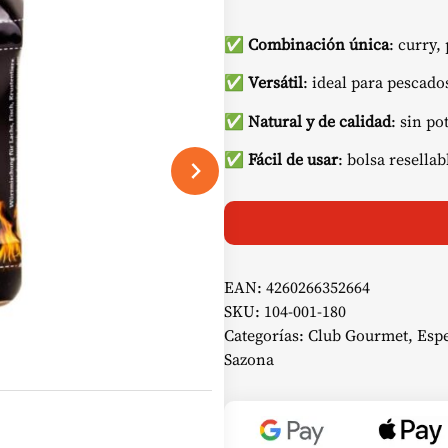
✅
Combinación única
: curry,
✅
Versátil
: ideal para pescado
✅
Natural y de calidad
: sin po
✅
Fácil de usar
: bolsa resella
EAN:
4260266352664
SKU:
104-001-180
Categorías:
Club Gourmet
,
Esp
Sazona