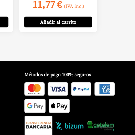
11,77
€
(IVA inc.)
Añadir
al carrito
Métodos de pago 100% seguros