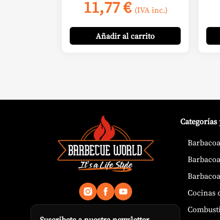
11,77
€
(IVA inc.)
Añadir
al carrito
Categorías
Barbacoa
Barbacoa
Barbacoa
Cocinas 
Combusti
Suscribete a nuestra newsletter