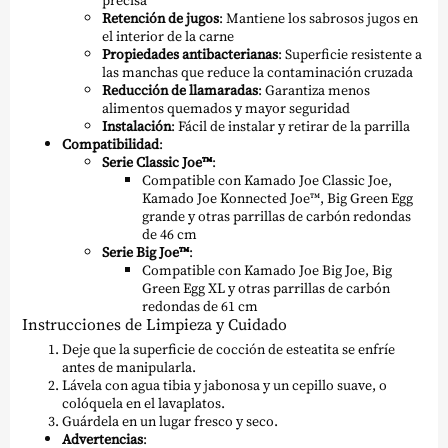
Retención de jugos
: Mantiene los sabrosos jugos en
el interior de la carne
Propiedades antibacterianas
: Superficie resistente a
las manchas que reduce la contaminación cruzada
Reducción de llamaradas
: Garantiza menos
alimentos quemados y mayor seguridad
Instalación
: Fácil de instalar y retirar de la parrilla
Compatibilidad
:
Serie Classic Joe™
:
Compatible con Kamado Joe Classic Joe,
Kamado Joe Konnected Joe™, Big Green Egg
grande y otras parrillas de carbón redondas
de 46 cm
Serie Big Joe™
:
Compatible con Kamado Joe Big Joe, Big
Green Egg XL y otras parrillas de carbón
redondas de 61 cm
Instrucciones de Limpieza y Cuidado
Deje que la superficie de cocción de esteatita se enfríe
antes de manipularla.
Lávela con agua tibia y jabonosa y un cepillo suave, o
colóquela en el lavaplatos.
Guárdela en un lugar fresco y seco.
Advertencias
: