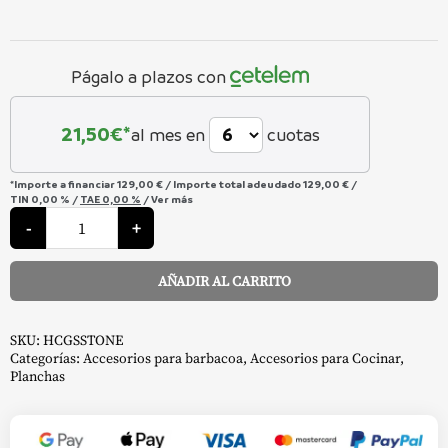
Págalo a plazos con
21,50
€*
al mes en
cuotas
*Importe a financiar
129,00 €
/
Importe total adeudado
129,00 €
/
TIN
0,00 %
/
TAE
0,00 %
/
Ver más
Media
Luna
-
+
de
Esteatita
-
AÑADIR AL CARRITO
Kamado
Joe
Alternative:
cantidad
SKU:
HCGSSTONE
Categorías:
Accesorios para barbacoa
,
Accesorios para Cocinar
,
Planchas