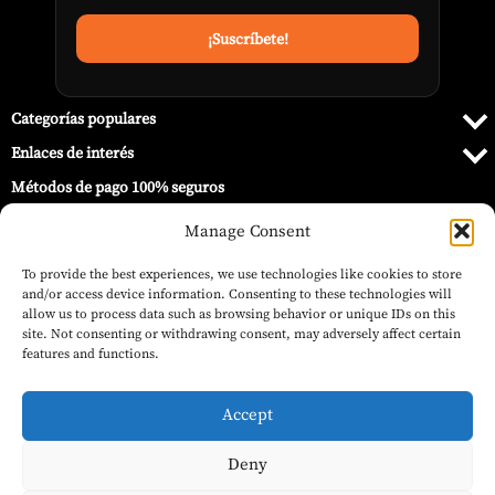
Categorías populares
Enlaces de interés
Métodos de pago 100% seguros
Manage Consent
To provide the best experiences, we use technologies like cookies to store
and/or access device information. Consenting to these technologies will
allow us to process data such as browsing behavior or unique IDs on this
site. Not consenting or withdrawing consent, may adversely affect certain
features and functions.
Accept
Deny
© 2026 Barbecue World ®.
Media Luna de Esteatita – Kamado Joe