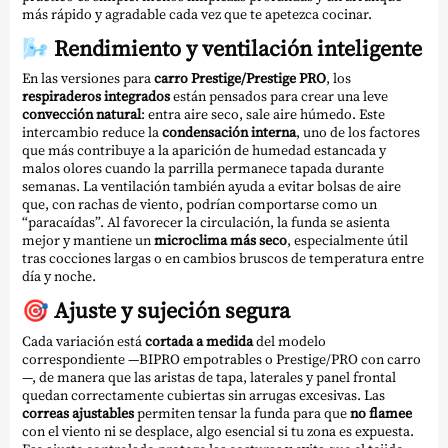
más rápido y agradable cada vez que te apetezca cocinar.
🌬️ Rendimiento y ventilación inteligente
En las versiones para
carro Prestige/Prestige PRO
, los
respiraderos integrados
están pensados para crear una leve
convección natural
: entra aire seco, sale aire húmedo. Este
intercambio reduce la
condensación interna
, uno de los factores
que más contribuye a la aparición de humedad estancada y
malos olores cuando la parrilla permanece tapada durante
semanas. La ventilación también ayuda a evitar bolsas de aire
que, con rachas de viento, podrían comportarse como un
“paracaídas”. Al favorecer la circulación, la funda se asienta
mejor y mantiene un
microclima más seco
, especialmente útil
tras cocciones largas o en cambios bruscos de temperatura entre
día y noche.
🎯 Ajuste y sujeción segura
Cada variación está
cortada a medida
del modelo
correspondiente —BIPRO empotrables o Prestige/PRO con carro
—, de manera que las aristas de tapa, laterales y panel frontal
quedan correctamente cubiertas sin arrugas excesivas. Las
correas ajustables
permiten tensar la funda para que
no flamee
con el viento ni se desplace, algo esencial si tu zona es expuesta.