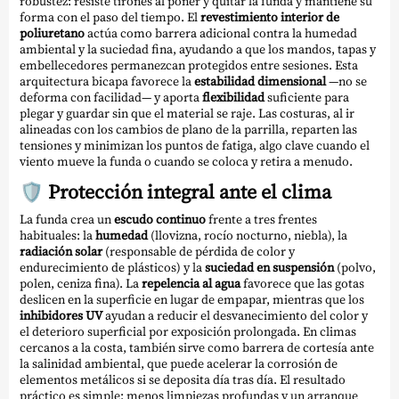
robustez: resiste tirones al poner y quitar la funda y mantiene su
forma con el paso del tiempo. El
revestimiento interior de
poliuretano
actúa como barrera adicional contra la humedad
ambiental y la suciedad fina, ayudando a que los mandos, tapas y
embellecedores permanezcan protegidos entre sesiones. Esta
arquitectura bicapa favorece la
estabilidad dimensional
—no se
deforma con facilidad— y aporta
flexibilidad
suficiente para
plegar y guardar sin que el material se raje. Las costuras, al ir
alineadas con los cambios de plano de la parrilla, reparten las
tensiones y minimizan los puntos de fatiga, algo clave cuando el
viento mueve la funda o cuando se coloca y retira a menudo.
🛡️ Protección integral ante el clima
La funda crea un
escudo continuo
frente a tres frentes
habituales: la
humedad
(llovizna, rocío nocturno, niebla), la
radiación solar
(responsable de pérdida de color y
endurecimiento de plásticos) y la
suciedad en suspensión
(polvo,
polen, ceniza fina). La
repelencia al agua
favorece que las gotas
deslicen en la superficie en lugar de empapar, mientras que los
inhibidores UV
ayudan a reducir el desvanecimiento del color y
el deterioro superficial por exposición prolongada. En climas
cercanos a la costa, también sirve como barrera de cortesía ante
la salinidad ambiental, que puede acelerar la corrosión de
elementos metálicos si se deposita día tras día. El resultado
práctico es simple: menos limpiezas profundas y un arranque