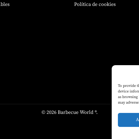
bles
Política de cookies
To provide t
device infor
as browsing 
may adversel
© 2026 Barbecue World ®.
A