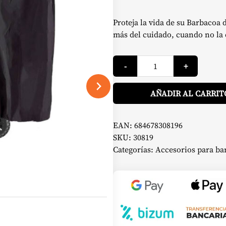
Proteja la vida de su Barbacoa 
más del cuidado, cuando no la
Funda
-
+
Barbacoa
de
Pellets
Navigator
AÑADIR AL CARRIT
550G
-
Pit
Boss
EAN:
684678308196
cantidad
SKU:
30819
Categorías:
Accesorios para ba