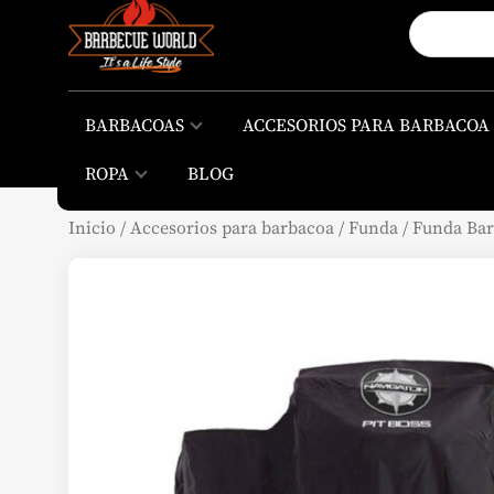
BARBACOAS
ACCESORIOS PARA BARBACOA
ROPA
BLOG
Inicio
/
Accesorios para barbacoa
/
Funda
/
Funda Bar