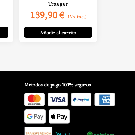
Traeger
)
139,90
€
(IVA inc.)
Añadir
al carrito
Métodos de pago 100% seguros