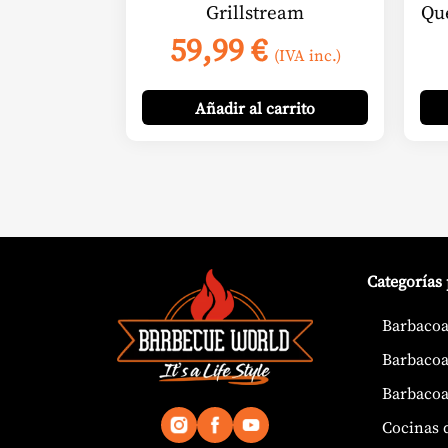
Grillstream
Qu
59,99
€
(IVA inc.)
Añadir
al carrito
Categorías
Barbacoa
Barbacoa
Barbacoa
Cocinas 