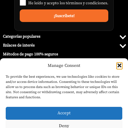
He leído y acepto los
términos y condiciones
.
Categorías populares
Enlaces de interés
Métodos de pago 100% seguros
Manage Consent
To provide the best experiences, we use technologies like cookies to store
and/or access device information. Consenting to these technologies will
allow us to process data such as browsing behavior or unique IDs on this
site. Not consenting or withdrawing consent, may adversely affect certain
features and functions.
Accept
Deny
El
El
50,00
€
45,00
€
© 2026 Barbecue World ®.
(IVA inc.)