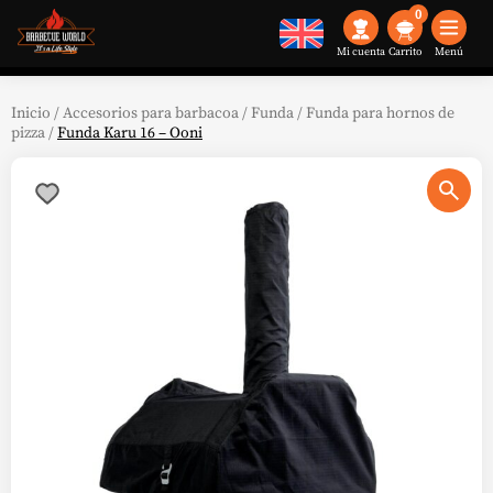
0
Mi cuenta
Menú
Inicio
/
Accesorios para barbacoa
/
Funda
/
Funda para hornos de
pizza
/
Funda Karu 16 – Ooni