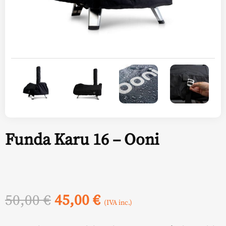
Funda Karu 16 – Ooni
El
El
50,00
€
45,00
€
(IVA inc.)
precio
precio