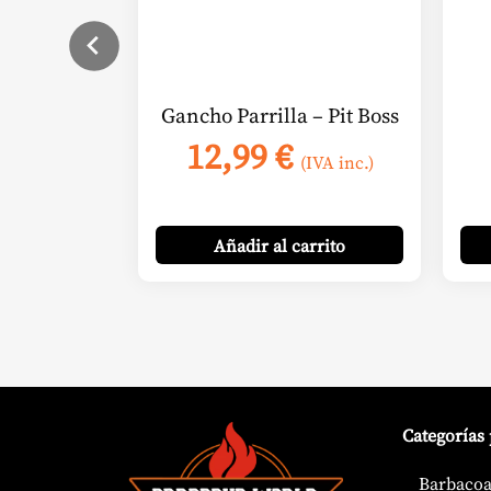
Gancho Parrilla – Pit Boss
12,99
€
(IVA inc.)
Añadir
al carrito
Categorías
Barbacoa