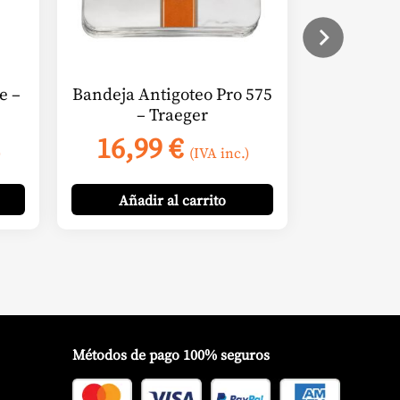
e –
Bandeja Antigoteo Pro 575
– Traeger
16,99
€
)
(IVA inc.)
Añadir
al carrito
Métodos de pago 100% seguros