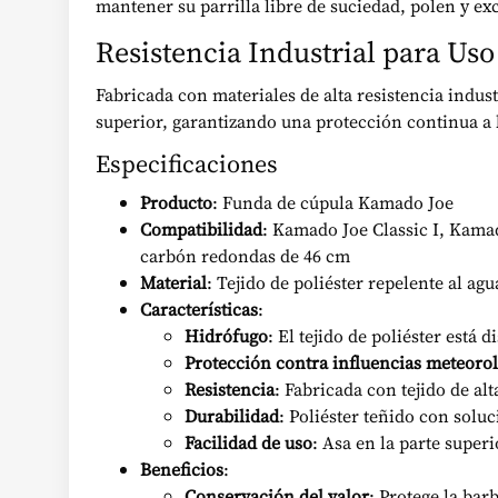
mantener su parrilla libre de suciedad, polen y ex
Resistencia Industrial para Us
Fabricada con materiales de alta resistencia indus
superior, garantizando una protección continua a 
Especificaciones
Producto
: Funda de cúpula Kamado Joe
Compatibilidad
: Kamado Joe Classic I, Kamad
carbón redondas de 46 cm
Material
: Tejido de poliéster repelente al agu
Características
:
Hidrófugo
: El tejido de poliéster está
Protección contra influencias meteoro
Resistencia
: Fabricada con tejido de al
Durabilidad
: Poliéster teñido con solu
Facilidad de uso
: Asa en la parte superi
Beneficios
:
Conservación del valor
: Protege la bar