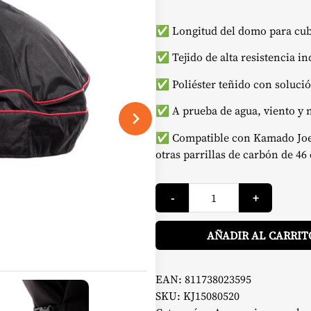
✅ Longitud del domo para cubr
✅ Tejido de alta resistencia i
✅ Poliéster teñido con solució
✅ A prueba de agua, viento y 
✅ Compatible con Kamado Joe C
otras parrillas de carbón de 46
Funda
-
+
Domo
Classic
Joe
-
AÑADIR AL CARRIT
Kamado
Joe
cantidad
EAN:
811738023595
SKU:
KJ15080520