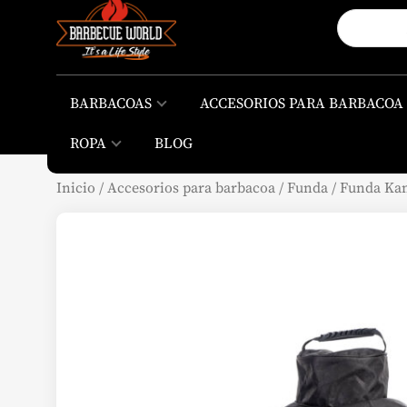
BARBACOAS
ACCESORIOS PARA BARBACOA
ROPA
BLOG
Inicio
/
Accesorios para barbacoa
/
Funda
/
Funda Ka