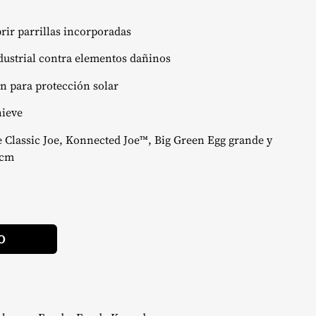
ir parrillas incorporadas
ndustrial contra elementos dañinos
n para protección solar
nieve
lassic Joe, Konnected Joe™, Big Green Egg grande y
 cm
Alternative:
O