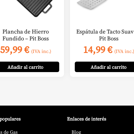
Plancha de Hierro
Espátula de Tacto Suav
Fundido – Pit Boss
Pit Boss
59,99
€
14,99
€
(IVA inc.)
(IVA inc.
Añadir
al carrito
Añadir
al carrito
 populares
Enlaces de interés
s de Gas
Blog