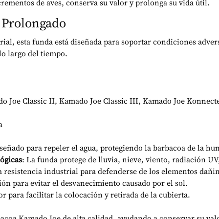
crementos de aves, conserva su valor y prolonga su vida útil.
o Prolongado
trial, esta funda está diseñada para soportar condiciones adver
lo largo del tiempo.
o Joe Classic II, Kamado Joe Classic III, Kamado Joe Konnecte
a
 diseñado para repeler el agua, protegiendo la barbacoa de la h
lógicas
: La funda protege de lluvia, nieve, viento, radiación U
ta resistencia industrial para defenderse de los elementos dañi
ción para evitar el desvanecimiento causado por el sol.
or para facilitar la colocación y retirada de la cubierta.
bacoa Kamado Joe de alta calidad, ayudando a conservar su val