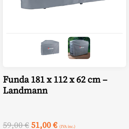
Funda 181 x 112 x 62 cm –
Landmann
El
El
59,00
€
51,00
€
(IVA inc.)