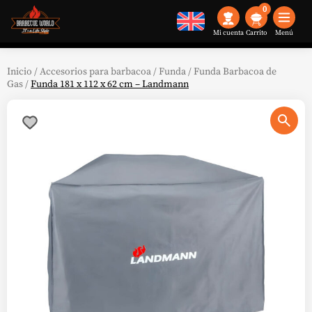
0
Mi cuenta
Menú
Inicio
/
Accesorios para barbacoa
/
Funda
/
Funda Barbacoa de
Gas
/
Funda 181 x 112 x 62 cm – Landmann