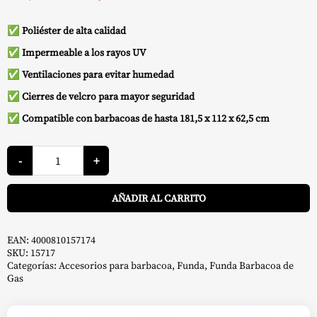
precio
precio
✅
Poliéster de alta calidad
original
actual
✅
Impermeable a los rayos UV
era:
es:
✅
Ventilaciones para evitar humedad
59,00 €.
51,00 €.
✅
Cierres de velcro para mayor seguridad
✅
Compatible con barbacoas de hasta 181,5 x 112 x 62,5 cm
Funda
181
-
+
x
112
A
x
AÑADIR AL CARRITO
62
cm
-
Landmann
cantidad
EAN:
4000810157174
SKU:
15717
Categorías:
Accesorios para barbacoa
,
Funda
,
Funda Barbacoa de
Gas