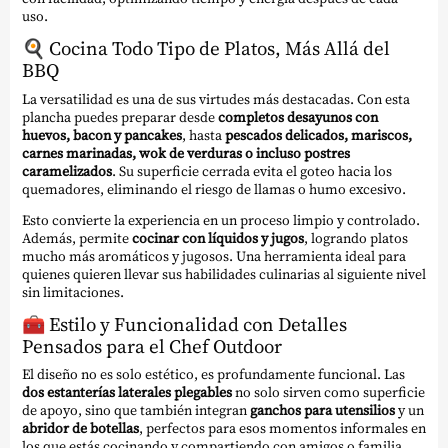
uso.
🍳
Cocina Todo Tipo de Platos, Más Allá del
BBQ
La versatilidad es una de sus virtudes más destacadas. Con esta
plancha puedes preparar desde
completos desayunos con
huevos, bacon y pancakes
, hasta
pescados delicados, mariscos,
carnes marinadas, wok de verduras o incluso postres
caramelizados
. Su superficie cerrada evita el goteo hacia los
quemadores, eliminando el riesgo de llamas o humo excesivo.
Esto convierte la experiencia en un proceso limpio y controlado.
Además, permite
cocinar con líquidos y jugos
, logrando platos
mucho más aromáticos y jugosos. Una herramienta ideal para
quienes quieren llevar sus habilidades culinarias al siguiente nivel
sin limitaciones.
🧰
Estilo y Funcionalidad con Detalles
Pensados para el Chef Outdoor
El diseño no es solo estético, es profundamente funcional. Las
dos estanterías laterales plegables
no solo sirven como superficie
de apoyo, sino que también integran
ganchos para utensilios
y un
abridor de botellas
, perfectos para esos momentos informales en
los que estás cocinando y compartiendo con amigos o familia.