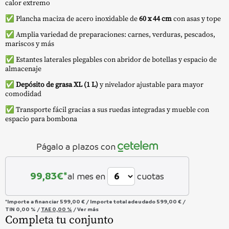
calor extremo
✅ Plancha maciza de acero inoxidable de
60 x 44 cm
con asas y tope
✅ Amplia variedad de preparaciones: carnes, verduras, pescados,
mariscos y más
✅ Estantes laterales plegables con abridor de botellas y espacio de
almacenaje
✅
Depósito de grasa XL (1 L)
y nivelador ajustable para mayor
comodidad
✅ Transporte fácil gracias a sus ruedas integradas y mueble con
espacio para bombona
Págalo a plazos con
99,83
€*
al mes en
cuotas
*Importe a financiar
599,00 €
/
Importe total adeudado
599,00 €
/
TIN
0,00 %
/
TAE
0,00 %
/
Ver más
Completa tu conjunto