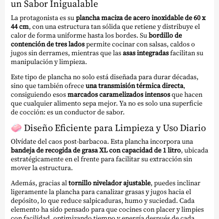
un Sabor Inigualable
La protagonista es su
plancha maciza de acero inoxidable de 60 x
44 cm
, con una estructura tan sólida que retiene y distribuye el
calor de forma uniforme hasta los bordes. Su
bordillo de
contención de tres lados
permite cocinar con salsas, caldos o
jugos sin derrames, mientras que las
asas integradas
facilitan su
manipulación y limpieza.
Este tipo de plancha no solo está diseñada para durar décadas,
sino que también ofrece
una transmisión térmica directa
,
consiguiendo esos
marcados caramelizados intensos
que hacen
que cualquier alimento sepa mejor. Ya no es solo una superficie
de cocción: es un conductor de sabor.
🧼
Diseño Eficiente para Limpieza y Uso Diario
Olvídate del caos post-barbacoa. Esta plancha incorpora una
bandeja de recogida de grasa XL con capacidad de 1 litro
, ubicada
estratégicamente en el frente para facilitar su extracción sin
mover la estructura.
Además, gracias al
tornillo nivelador ajustable
, puedes inclinar
ligeramente la plancha para canalizar grasas y jugos hacia el
depósito, lo que reduce salpicaduras, humo y suciedad. Cada
elemento ha sido pensado para que cocines con placer y limpies
con facilidad, optimizando tiempo y energía después de cada