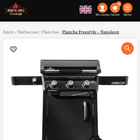
0
Mi cuenta
Menú
Inicio
/
Barbacoas
/
Planchas
/
Plancha Freestyle – Napoleon