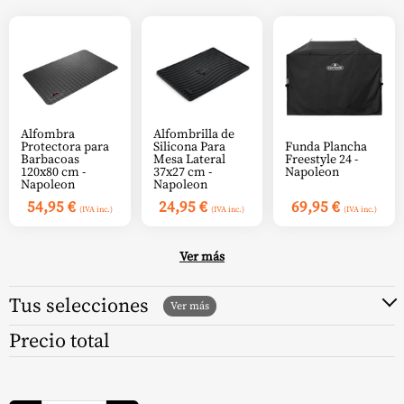
Alfombra
Alfombrilla de
Protectora para
Silicona Para
Funda Plancha
Barbacoas
Mesa Lateral
Freestyle 24 -
120x80 cm -
37x27 cm -
Napoleon
Napoleon
Napoleon
54,95
€
24,95
€
69,95
€
(IVA inc.)
(IVA inc.)
(IVA inc.)
Ver más
Tus selecciones
Precio total