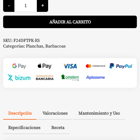
Plancha
Freestyle
-
+
-
Napoleon
A
cantidad
AÑADIR AL CARRITO
SKU:
F24DFTPK-ES
Categorías:
Planchas
,
Barbacoas
Descripción
Valoraciones
Mantenimiento y Uso
Especificaciones
Receta