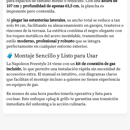
para espacios de tamaño medio o reducido. Con una
altura de
107 cm
y
profundidad de apenas 63,5 cm
, la plancha es
imponente pero contenida.
Al
plegar las estanterías laterales
, su ancho total se reduce a tan
solo 84 cm, facilitando su almacenamiento en garajes, trasteros o
rincones de la terraza. La estética combina el negro elegante con
los toques metálicos del acero inoxidable, transmitiendo un
estilo
moderno, profesional y robusto
que se integra
perfectamente en cualquier entorno exterior.
🧳
Montaje Sencillo y Listo para Usar
La Napoleon Freestyle 24 viene con un
kit de conexión de gas
incluido
, lo que permite una instalación rápida sin necesidad de
accesorios extra. El manual es intuitivo, con diagramas claros
que facilitan el montaje incluso a quienes no tienen experiencia
en equipos de gas.
En menos de una hora puedes tenerla operativa y lista para
cocinar. Este enfoque «plug & grill» te garantiza una transición
inmediata del unboxing a la acción culinaria.