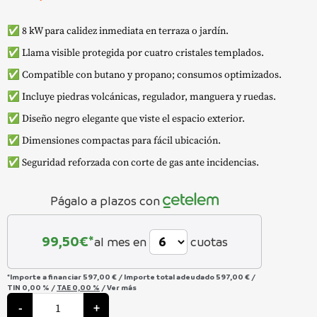
✅ 8 kW para calidez inmediata en terraza o jardín.
✅ Llama visible protegida por cuatro cristales templados.
✅ Compatible con butano y propano; consumos optimizados.
✅ Incluye piedras volcánicas, regulador, manguera y ruedas.
✅ Diseño negro elegante que viste el espacio exterior.
✅ Dimensiones compactas para fácil ubicación.
✅ Seguridad reforzada con corte de gas ante incidencias.
Págalo a plazos con
99,50
€*
al mes en
cuotas
*Importe a financiar
597,00 €
/
Importe total adeudado
597,00 €
/
TIN
0,00 %
/
TAE
0,00 %
/
Ver más
Estufa
de
-
+
Exterior