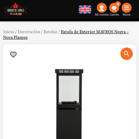
0
Mi cuenta
Menú
Inicio
/
Decoración
/
Estufas
/
Estufa de Exterior MAVROS Negra –
Nora Flames