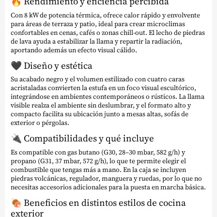
🔥 Rendimiento y eficiencia percibida
Con 8 kW de potencia térmica, ofrece calor rápido y envolvente
para áreas de terraza y patio, ideal para crear microclimas
confortables en cenas, cafés o zonas chill-out. El lecho de piedras
de lava ayuda a estabilizar la llama y repartir la radiación,
aportando además un efecto visual cálido.
🖤 Diseño y estética
Su acabado negro y el volumen estilizado con cuatro caras
acristaladas convierten la estufa en un foco visual escultórico,
integrándose en ambientes contemporáneos o rústicos. La llama
visible realza el ambiente sin deslumbrar, y el formato alto y
compacto facilita su ubicación junto a mesas altas, sofás de
exterior o pérgolas.
🔌 Compatibilidades y qué incluye
Es compatible con gas butano (G30, 28–30 mbar, 582 g/h) y
propano (G31, 37 mbar, 572 g/h), lo que te permite elegir el
combustible que tengas más a mano. En la caja se incluyen
piedras volcánicas, regulador, manguera y ruedas, por lo que no
necesitas accesorios adicionales para la puesta en marcha básica.
🍖 Beneficios en distintos estilos de cocina
exterior