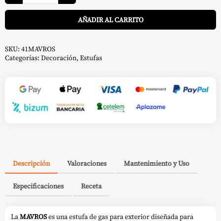
MAVROS
A
Negra
AÑADIR AL CARRITO
-
Nora
Flames
cantidad
SKU:
41MAVROS
Categorías:
Decoración
,
Estufas
Descripción
Valoraciones
Mantenimiento y Uso
Especificaciones
Receta
La
MAVROS
es una estufa de gas para exterior diseñada para