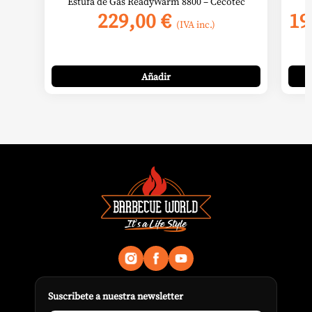
Estufa de Gas ReadyWarm 8800 – Cecotec
229,00
€
19
(IVA inc.)
Añadir
Suscribete a nuestra newsletter