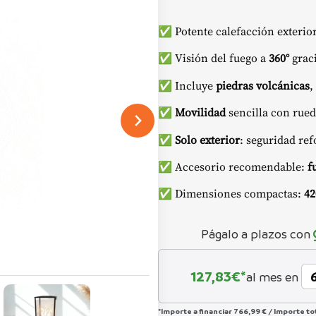
✅ Potente calefacción exterio
✅ Visión del fuego a
360°
graci
✅ Incluye
piedras volcánicas
,
✅
Movilidad
sencilla con rued
✅
Solo exterior
: seguridad re
✅ Accesorio recomendable:
f
✅ Dimensiones compactas:
4
Págalo a plazos con
127,83
€*
al mes en
*Importe a financiar
766,99 €
/
Importe to