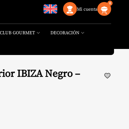
0
Mi cuenta
CLUB GOURMET
DECORACIÓN
rior IBIZA Negro –