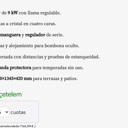
r de
9 kW
con llama regulable.
as a cristal en cuatro caras.
manguera
y
regulador
de serie.
as y alojamiento para bombona oculto.
forzada con distancias y pruebas de estanqueidad.
unda protectora
para temporadas sin uso.
20×1345×420 mm
para terrazas y patios.
cuotas
tal adeudado
766,99 €
/