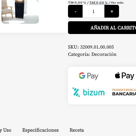
TIN
0,00 %
/
TAE
0,00 %
/
Ver más
Estufa
-
+
de
exterior
IBIZA
Negro
AÑADIR AL CARRIT
-
OUTR
cantidad
SKU:
32009.01.00.005
Categoría:
Decoración
y Uso
Especificaciones
Receta