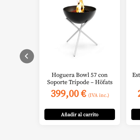
Hoguera Bowl 57 con
Es
Soporte Trípode – Höfats
399,00
€
(IVA inc.)
Añadir
al carrito