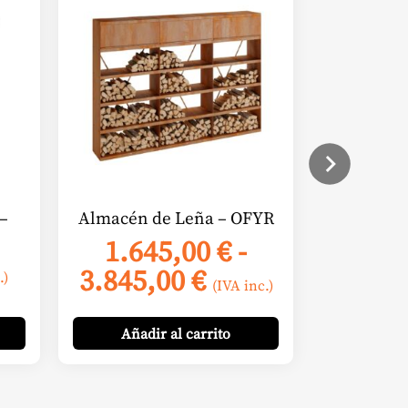
producto
tiene
múltiples
variantes.
Las
opciones
se
pueden
elegir
en
–
Almacén de Leña – OFYR
la
1.645,00
€
-
página
Rango
3.845,00
€
de
.)
(IVA inc.)
producto
de
precios:
Añadir
al carrito
desde
1.645,00 €