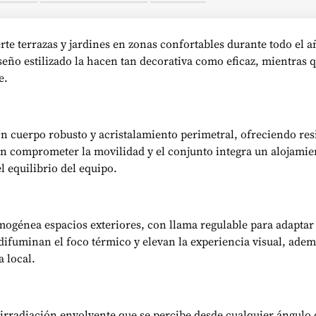
te terrazas y jardines en zonas confortables durante todo el a
iseño estilizado la hacen tan decorativa como eficaz, mientras
e.
n cuerpo robusto y acristalamiento perimetral, ofreciendo resi
sin comprometer la movilidad y el conjunto integra un alojami
l equilibrio del equipo.
ogénea espacios exteriores, con llama regulable para adaptar 
 difuminan el foco térmico y elevan la experiencia visual, ade
 local.
irradiación envolvente que se percibe desde cualquier ángulo d