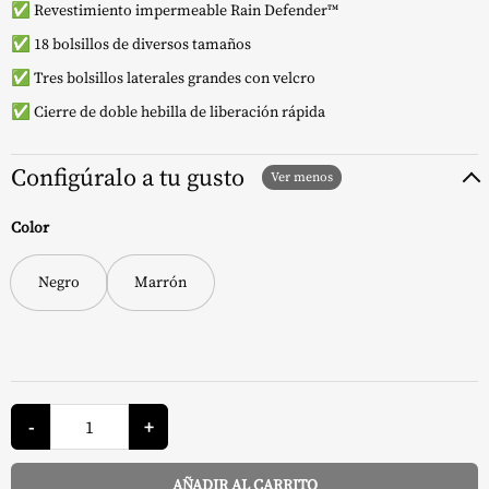
✅ Revestimiento impermeable Rain Defender™
✅ 18 bolsillos de diversos tamaños
✅ Tres bolsillos laterales grandes con velcro
✅ Cierre de doble hebilla de liberación rápida
Configúralo a tu gusto
Color
Negro
Marrón
Estuche
portaherramientas
-
+
-
Carhartt
cantidad
AÑADIR AL CARRITO