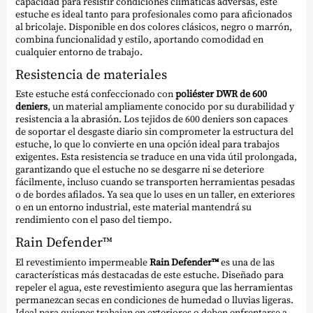
capacidad para resistir condiciones climáticas adversas, este
estuche es ideal tanto para profesionales como para aficionados
al bricolaje. Disponible en dos colores clásicos, negro o marrón,
combina funcionalidad y estilo, aportando comodidad en
cualquier entorno de trabajo.
Resistencia de materiales
Este estuche está confeccionado con
poliéster DWR de 600
deniers
, un material ampliamente conocido por su durabilidad y
resistencia a la abrasión. Los tejidos de 600 deniers son capaces
de soportar el desgaste diario sin comprometer la estructura del
estuche, lo que lo convierte en una opción ideal para trabajos
exigentes. Esta resistencia se traduce en una vida útil prolongada,
garantizando que el estuche no se desgarre ni se deteriore
fácilmente, incluso cuando se transporten herramientas pesadas
o de bordes afilados. Ya sea que lo uses en un taller, en exteriores
o en un entorno industrial, este material mantendrá su
rendimiento con el paso del tiempo.
Rain Defender™
El revestimiento impermeable
Rain Defender™
es una de las
características más destacadas de este estuche. Diseñado para
repeler el agua, este revestimiento asegura que las herramientas
permanezcan secas en condiciones de humedad o lluvias ligeras.
Ideal para quienes trabajan en exteriores o deben enfrentarse a