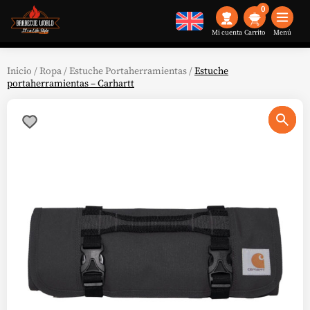
0
Mi cuenta
Menú
Inicio
/
Ropa
/
Estuche Portaherramientas
/
Estuche
portaherramientas – Carhartt