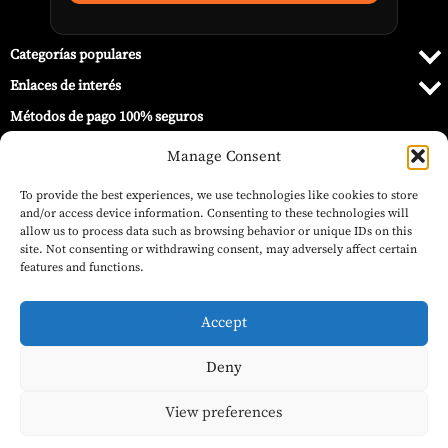
Categorías populares
Enlaces de interés
Métodos de pago 100% seguros
Manage Consent
To provide the best experiences, we use technologies like cookies to store
and/or access device information. Consenting to these technologies will
allow us to process data such as browsing behavior or unique IDs on this
site. Not consenting or withdrawing consent, may adversely affect certain
features and functions.
Accept
Deny
© 2026 Barbecue World ®.
Estuche portaherramientas – Carhartt
Añadir al carrito
View preferences