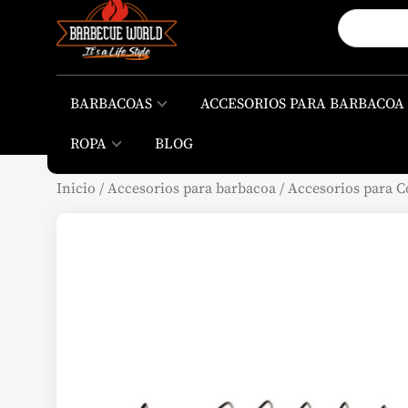
BARBACOAS
ACCESORIOS PARA BARBACOA
ROPA
BLOG
Inicio
/
Accesorios para barbacoa
/
Accesorios para C