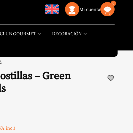
0
Mi cuenta
CLUB GOURMET
DECORACIÓN
s
ostillas – Green
ls
l
VA inc.)