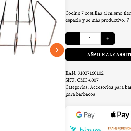
precio
p
Cocine 7 costillas al mismo tiem
original
a
espacio y se más productivo.
?
era:
e
Estante
-
+
para
Costillas
39,00 €.
1
-
Green
AÑADIR AL CARRIT
Mountain
Grills
cantidad
EAN:
91037160102
SKU:
GMG-6007
Categorías:
Accesorios para ba
para barbacoa