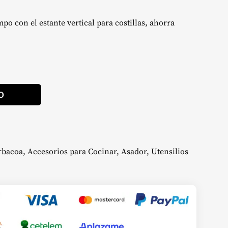
recio
po con el estante vertical para costillas, ahorra
ctual
s:
6,38 €.
Alternative:
O
rbacoa
,
Accesorios para Cocinar
,
Asador
,
Utensilios