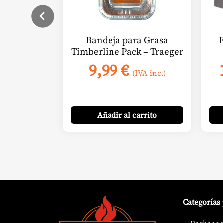
Bandeja para Grasa
F
Timberline Pack – Traeger
9,99
€
(IVA inc.)
Añadir
al carrito
Categorías
Barbacoa