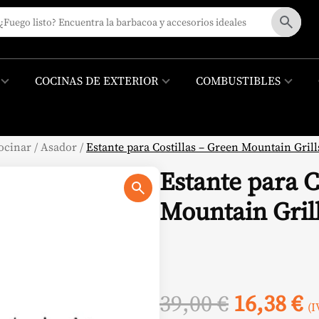
COCINAS DE EXTERIOR
COMBUSTIBLES
ocinar
/
Asador
/
Estante para Costillas – Green Mountain Grill
Estante para C
Mountain Gril
El
E
39,00
€
16,38
€
(I