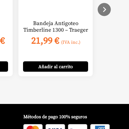
Bandeja Antigoteo
Timberline 1300 – Traeger
El
€
21,99
€
(IVA inc.)
o
precio
nal
actual
es:
Añadir
al carrito
€.
10,64 €.
Métodos de pago 100% seguros