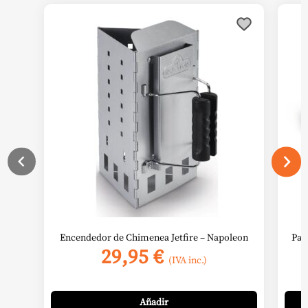
Encendedor de Chimenea Jetfire – Napoleon
Pas
29,95
€
(IVA inc.)
Añadir