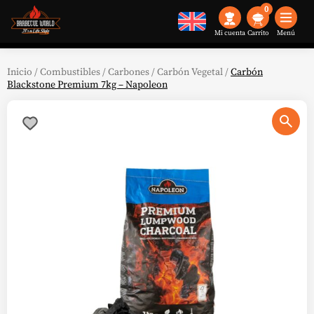
0
Mi cuenta
Menú
Inicio
/
Combustibles
/
Carbones
/
Carbón Vegetal
/
Carbón
Blackstone Premium 7kg – Napoleon