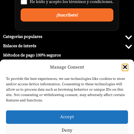
He leído y acepto los
términos y condiciones
.
Categorías populares
Enlaces de interés
Métodos de pago 100% seguros
Manage Consent
To provide the best experiences, we use technologies like cookies to store
and/or access device information. Consenting to these technologies will
allow us to process data such as browsing behavior or unique IDs on this
site. Not consenting or withdrawing consent, may adversely affect certain
features and functions.
Accept
Deny
19,95
€
© 2026 Barbecue World ®.
Carbón Blackstone Premium 7kg –
(IVA inc.)