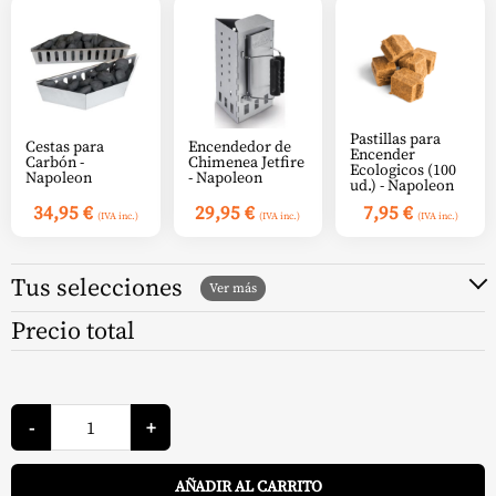
Pastillas para
Cestas para
Encendedor de
Encender
Carbón -
Chimenea Jetfire
Ecologicos (100
Napoleon
- Napoleon
ud.) - Napoleon
34,95
€
29,95
€
7,95
€
(IVA inc.)
(IVA inc.)
(IVA inc.)
Tus selecciones
Precio total
Carbón
Blackstone
-
+
Premium
7kg
A
-
AÑADIR AL CARRITO
Napoleon