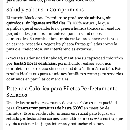
para uso doméstico, profesional o gastronómico
.
Salud y Sabor sin Compromisos
El carbón Blackstone Premium se produce
sin aditivos, sin
químicos, sin ligantes artificiales
. Es 100% natural, lo que
significa que al encenderlo no genera humos tóxicos ni residuos
perjudiciales para los alimentos o para la salud de los
comensales. Su combustión limpia realza los sabores naturales
de carnes, pescados, vegetales y hasta frutas grilladas como la
piña o el melocotón, sin interferencias externas.
Gracias a su densidad y calidad, mantiene su capacidad calorífica
por
hasta 2 horas continuas
, permitiendo realizar sesiones
completas de barbacoa sin necesidad de añadir más carbón. Esto
resulta ideal tanto para reuniones familiares como para servicios
continuos en parrillas comerciales.
Potencia Calórica para Filetes Perfectamente
Sellados
Una de las principales ventajas de este carbón es su capacidad
para
alcanzar temperaturas de hasta 500°C
en cuestión de
minutos. Este nivel de calor intenso es crucial para lograr un
sellado profesional en carnes
, conocido como
crust
o costra, que
ayuda a retener los jugos internos y potenciar el sabor.