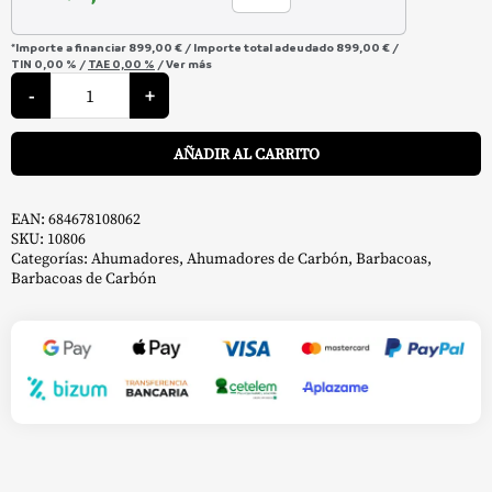
*Importe a financiar
899,00 €
/
Importe total adeudado
899,00 €
/
TIN
0,00 %
/
TAE
0,00 %
/
Ver más
Barril
de
-
+
Ahumado
Champion
A
-
AÑADIR AL CARRITO
Pit
Boss
cantidad
EAN:
684678108062
SKU:
10806
Categorías:
Ahumadores
,
Ahumadores de Carbón
,
Barbacoas
,
Barbacoas de Carbón