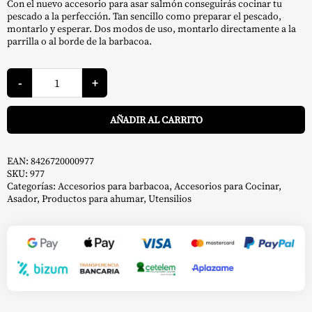
Con el nuevo accesorio para asar salmón conseguirás cocinar tu
pescado a la perfección. Tan sencillo como preparar el pescado,
montarlo y esperar. Dos modos de uso, montarlo directamente a la
parrilla o al borde de la barbacoa.
Asador
de
-
+
Salmón
-
A
Legua
AÑADIR AL CARRITO
cantidad
EAN:
8426720000977
SKU:
977
Categorías:
Accesorios para barbacoa
,
Accesorios para Cocinar
,
Asador
,
Productos para ahumar
,
Utensilios