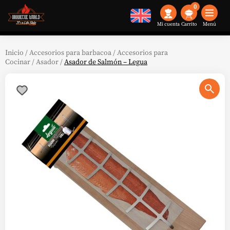
0
Mi cuenta
Menú
Inicio
/
Accesorios para barbacoa
/
Accesorios para
Cocinar
/
Asador
/
Asador de Salmón – Legua